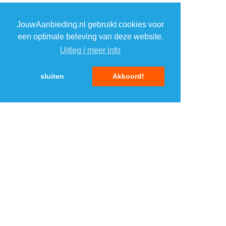
2
JouwAanbieding.nl gebruikt cookies voor
een optimale beleving van deze website.
3
Uitleg / meer info
sluiten
Akkoord!
4
5
MENU
DAGAANBIEDINGEN
IN DE BUURT