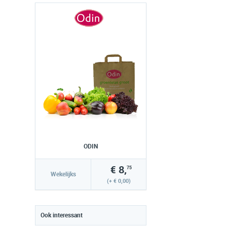
ODIN
€ 8,
75
Wekelijks
(+ € 0,00)
Ook interessant