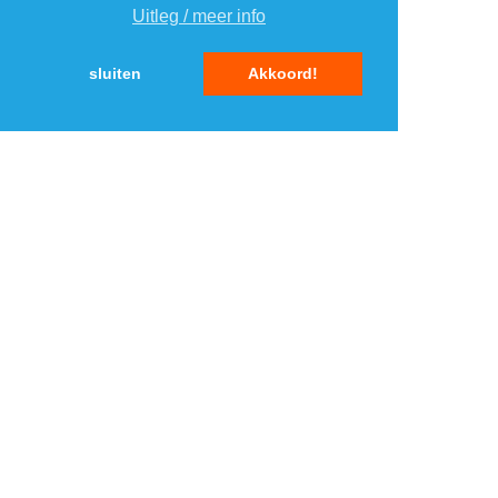
Uitleg / meer info
sluiten
Akkoord!
TOP 5 WEBWINKELS
ELEKTRONICA
1
1
2
2
3
3