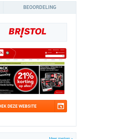
BEOORDELING
OEK DEZE WEBSITE
Meer merken »