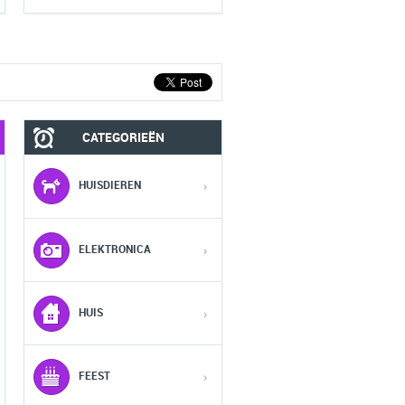
CATEGORIEËN
MOBIEL
FASHION HEREN
HUISDIEREN
›
1
1
1
ELEKTRONICA
›
2
2
2
HUIS
›
3
3
3
FEEST
›
4
4
4