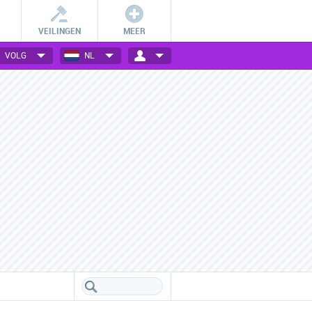
VEILINGEN
MEER
VOLG
NL
Betalingsmogelijkheden
Vele webwinkels verzameld
Check hoe jij bij jouw favoriete
Een handig overzicht van alle
webwinkel kan betalen.
populaire webwinkels.