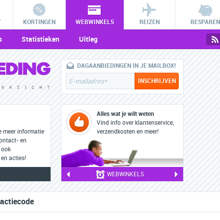
T
KORTINGEN
WEBWINKELS
REIZEN
BESPAREN
s
Statistieken
Uitleg
DAGAANBIEDINGEN IN JE MAILBOX!
Alles wat je wilt weten
Vind info over klantenservice,
e meer informatie
verzendkosten en meer!
contact- en
 ook
en acties!
WEBWINKELS
 actiecode