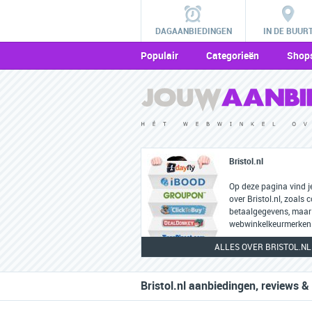
DAGAANBIEDINGEN
IN DE BUUR
Populair
Categorieën
Shop
Bristol.nl
Op deze pagina vind j
over Bristol.nl, zoals 
betaalgegevens, maar
webwinkelkeurmerken 
ALLES OVER BRISTOL.NL
Bristol.nl aanbiedingen, reviews &