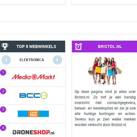
TOP 5 WEBWINKELS
BRISTOL.NL
ELEKTRONICA
COMPUTERS
1
1
2
2
Op deze pagina vind je alles over
Bristol.nl. Zo tref je een handig
overzicht met contactgegevens,
betaal- en bestelopties en zie je ook
3
3
alle huidige kortingen en acties.
Tevens kun je zien welke merken
worden verkocht door Bristol.nl.
4
4