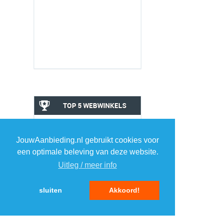
TOP 5 WEBWINKELS
COMPUTERS
JouwAanbieding.nl gebruikt cookies voor
1
1
een optimale beleving van deze website.
Uitleg / meer info
2
2
sluiten
Akkoord!
3
3