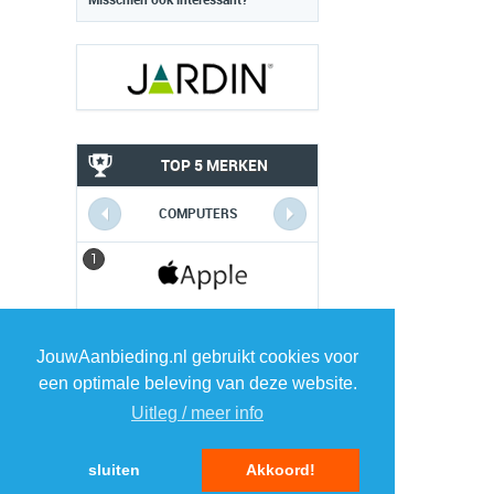
Misschien ook interessant?
TOP 5 MERKEN
COMPUTERS
1
1
2
2
JouwAanbieding.nl gebruikt cookies voor
een optimale beleving van deze website.
3
3
Uitleg / meer info
4
4
sluiten
Akkoord!