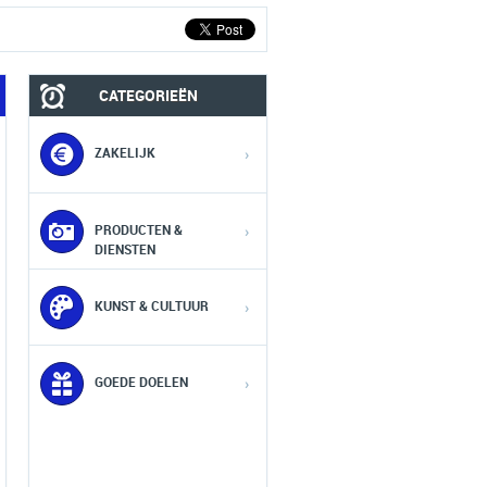
CATEGORIEËN
ZAKELIJK
›
PRODUCTEN &
›
DIENSTEN
KUNST & CULTUUR
›
GOEDE DOELEN
›