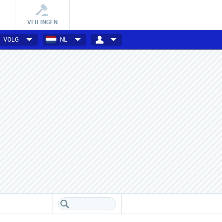
VEILINGEN
VOLG
NL
Van gadget tot goed doel
Crowdfunding projecten
Diverse projecten zoeken jouw
Support projecten in ruil voor
steun via crowdfunding!
exclusief voordeel.