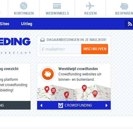
T
KORTINGEN
WEBWINKELS
REIZEN
BESPAREN
Sites
Uitleg
DAGAANBIEDINGEN IN JE MAILBOX!
g overzicht
Wereldwijd crowdfunden
Crowdfunding websites uit
ng platform
binnen- en buitenland.
 het crowdfunding
bieding!
NG
CROWDFUNDING