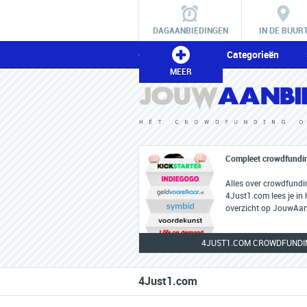
DAGAANBIEDINGEN
IN DE BUUR
Crowdfunding
Categorieën
MEER
Compleet crowdfundin
Alles over crowdfundi
4Just1.com lees je in
overzicht op JouwAan
4JUST1.COM CROWDFUNDI
4Just1.com