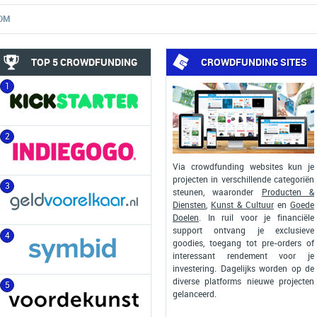
OM
TOP 5 CROWDFUNDING
CROWDFUNDING SITES
1
2
Via crowdfunding websites kun je
projecten in verschillende categoriën
3
steunen, waaronder
Producten &
Diensten
,
Kunst & Cultuur
en
Goede
Doelen
. In ruil voor je financiële
support ontvang je exclusieve
4
goodies, toegang tot pre-orders of
interessant rendement voor je
investering. Dagelijks worden op de
diverse platforms nieuwe projecten
5
gelanceerd.