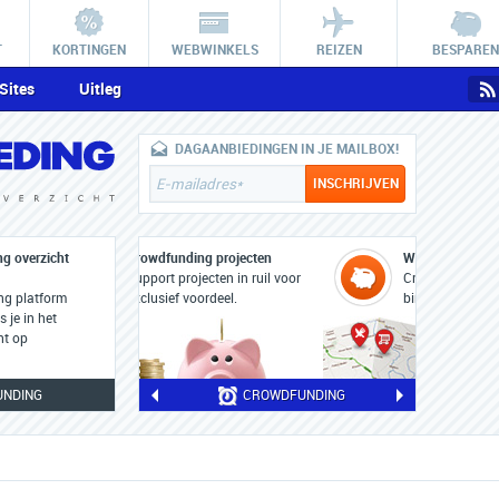
T
KORTINGEN
WEBWINKELS
REIZEN
BESPAREN
Sites
Uitleg
DAGAANBIEDINGEN IN JE MAILBOX!
g overzicht
Wereldwijd crowdfunden
Crowdfunding websites uit
ng platform
binnen- en buitenland.
 je in het
ht op
UNDING
CROWDFUNDING