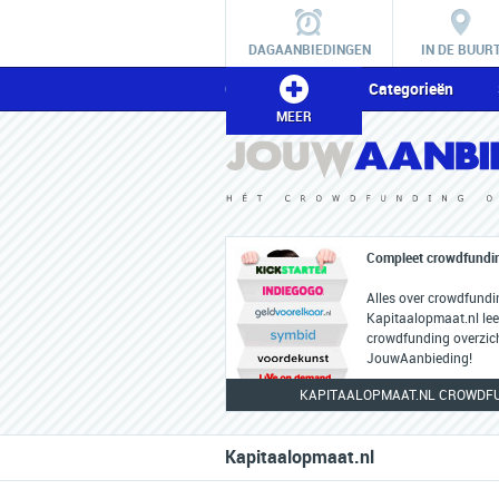
DAGAANBIEDINGEN
IN DE BUUR
Crowdfunding
Categorieën
MEER
Compleet crowdfundin
Alles over crowdfundi
Kapitaalopmaat.nl lees
crowdfunding overzic
JouwAanbieding!
KAPITAALOPMAAT.NL CROWDF
Kapitaalopmaat.nl