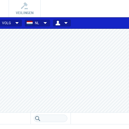
VEILINGEN
VOLG
NL
Van gadget tot goed doel
Crowdfunding projecten
Diverse projecten zoeken jouw
Support projecten in ruil voor
steun via crowdfunding!
exclusief voordeel.