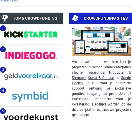
OPMAAT.NL
TOP 5 CROWDFUNDING
CROWDFUNDING SITES
1
2
Via crowdfunding websites kun je
projecten in verschillende categoriën
3
steunen, waaronder
Producten &
Diensten
,
Kunst & Cultuur
en
Goede
Doelen
. In ruil voor je financiële
support ontvang je exclusieve
4
goodies, toegang tot pre-orders of
interessant rendement voor je
investering. Dagelijks worden op de
diverse platforms nieuwe projecten
5
gelanceerd.