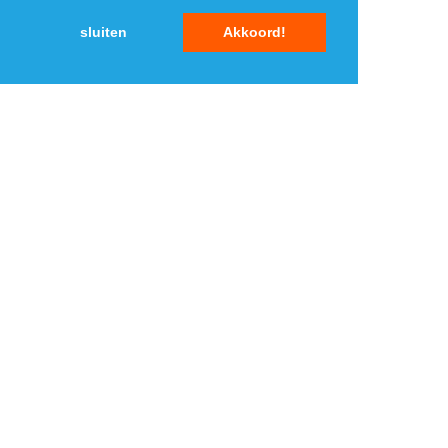
sluiten
Akkoord!
MENU
DAGAANBIEDINGEN
IN DE BUURT
KORTINGEN
WEBWINKELS
REIZEN
BESPAREN
VEILINGEN
MERKEN
CROWDFUNDING
SHOPPINGCLUBS
SUBSCRIPTIONS