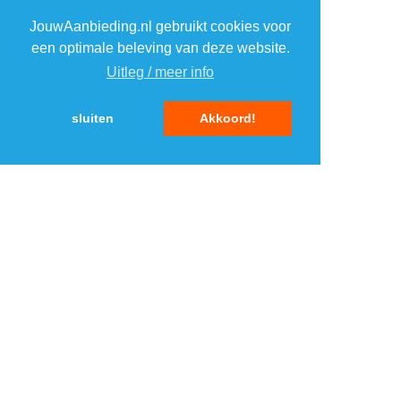
TOP 5 AANBIEDINGEN
JouwAanbieding.nl gebruikt cookies voor
een optimale beleving van deze website.
Uitleg / meer info
sluiten
Akkoord!