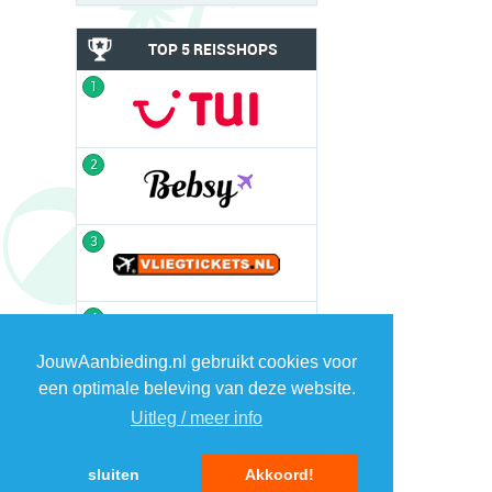
TOP 5 REISSHOPS
1
2
3
4
JouwAanbieding.nl gebruikt cookies voor
een optimale beleving van deze website.
Uitleg / meer info
sluiten
Akkoord!