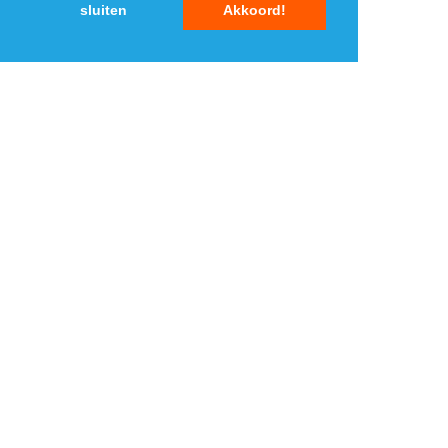
sluiten
Akkoord!
MENU
DAGAANBIEDINGEN
IN DE BUURT
KORTINGEN
WEBWINKELS
REIZEN
BESPAREN
VEILINGEN
MERKEN
CROWDFUNDING
SHOPPINGCLUBS
SUBSCRIPTIONS
BLOG