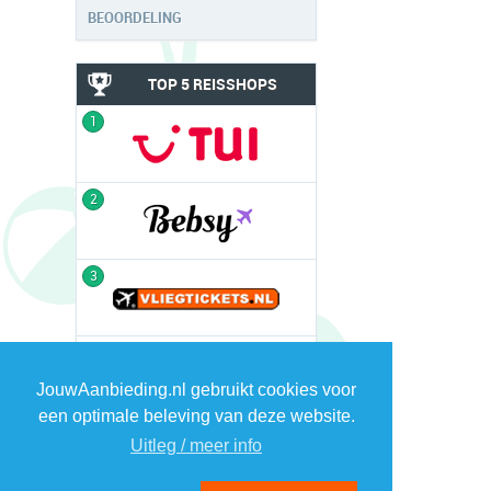
BEOORDELING
TOP 5 REISSHOPS
1
2
3
4
JouwAanbieding.nl gebruikt cookies voor
een optimale beleving van deze website.
Uitleg / meer info