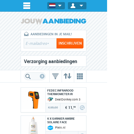
AANBIEDINGEN IN JE MAIL!
Verzorging aanbiedingen
x
FEDEC INFRAROOD
THERMOMETER IR
WARMTEMETER - LCD
DealDonkey.com 3
DISPLAY
€ 11,
€ 35,00
99
6 X GARNIER AMBRE
SOLAIRE FACE
GEZICHTSLOTION
Plein.nl