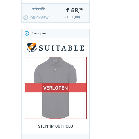
€ 79,95
€ 58,
95
(+ € 0,00)
QUICKVIEW
Verlopen
STEPPIN' OUT POLO