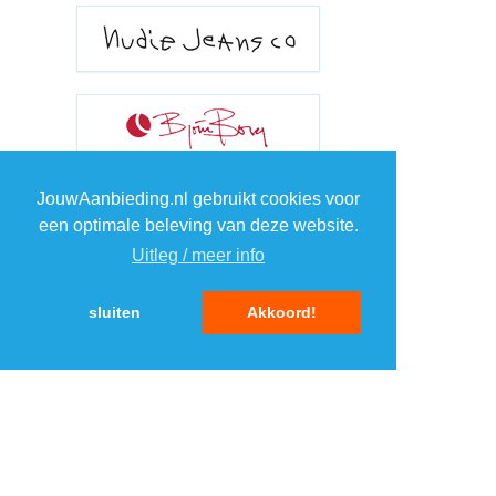
JouwAanbieding.nl gebruikt cookies voor
een optimale beleving van deze website.
Uitleg / meer info
sluiten
Akkoord!