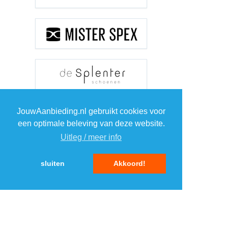
JouwAanbieding.nl gebruikt cookies voor
een optimale beleving van deze website.
Uitleg / meer info
Toon meer +
sluiten
Akkoord!
TOP 5 MERKEN
ELEKTRONICA
1
1