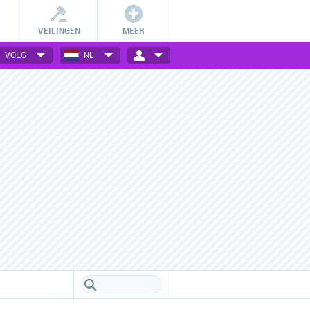
VEILINGEN
MEER
VOLG
NL
Betalingsmogelijkheden
Vele webwinkels verzameld
Check hoe jij bij jouw favoriete
Een handig overzicht van alle
webwinkel kan betalen.
populaire webwinkels.