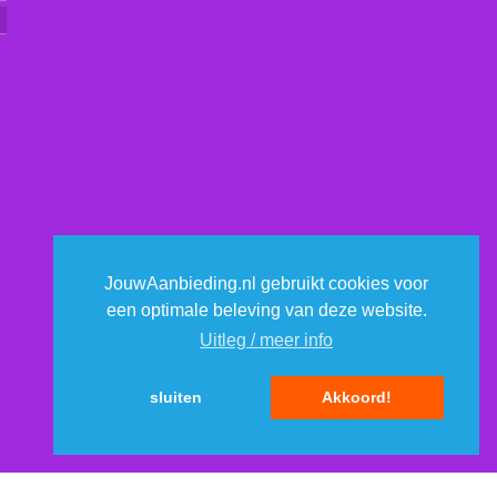
JouwAanbieding.nl gebruikt cookies voor
een optimale beleving van deze website.
Uitleg / meer info
sluiten
Akkoord!
itemap