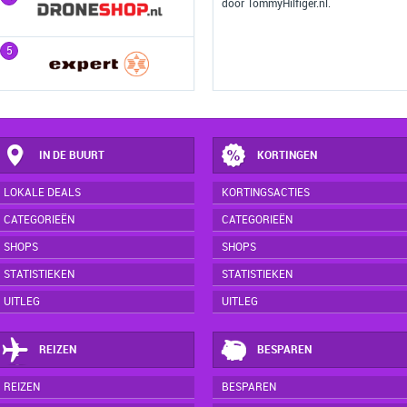
door TommyHilfiger.nl.
5
5
IN DE BUURT
KORTINGEN
LOKALE DEALS
KORTINGSACTIES
CATEGORIEËN
CATEGORIEËN
SHOPS
SHOPS
STATISTIEKEN
STATISTIEKEN
UITLEG
UITLEG
REIZEN
BESPAREN
REIZEN
BESPAREN