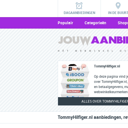
DAGAANBIEDINGEN
IN DE BUUR
Populair
Categorieën
Shop
TommyHilfiger.nl
Op deze pagina vind j
over TommyHilfiger.nl,
en betaalgegevens, m
webwinkelkeurmerken 
ALLES OVER TOMMYHILFIGE
TommyHilfiger.nl aanbiedingen, re