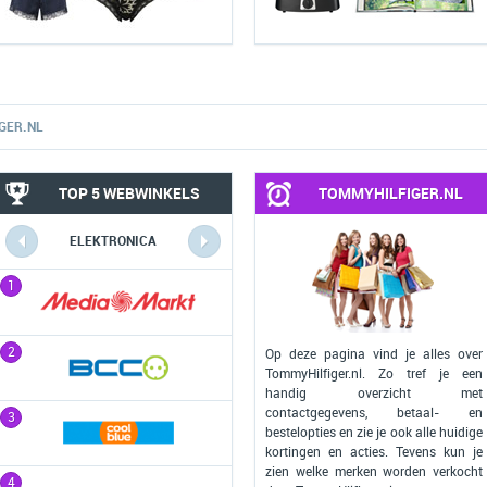
GER.NL
TOP 5 WEBWINKELS
TOMMYHILFIGER.NL
ELEKTRONICA
COMPUTERS
1
1
2
2
Op deze pagina vind je alles over
TommyHilfiger.nl. Zo tref je een
handig overzicht met
contactgegevens, betaal- en
3
3
bestelopties en zie je ook alle huidige
kortingen en acties. Tevens kun je
zien welke merken worden verkocht
4
4