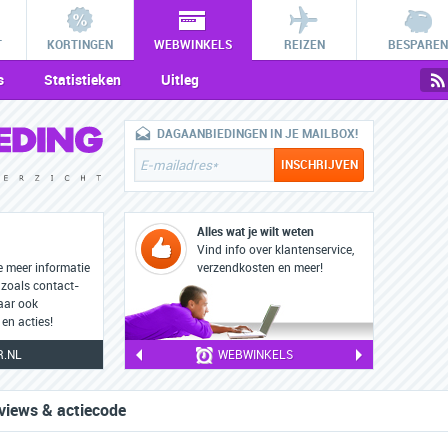
T
KORTINGEN
WEBWINKELS
REIZEN
BESPAREN
s
Statistieken
Uitleg
DAGAANBIEDINGEN IN JE MAILBOX!
Alles wat je wilt weten
Vind info over klantenservice,
e meer informatie
verzendkosten en meer!
 zoals contact-
aar ook
en acties!
R.NL
WEBWINKELS
views & actiecode