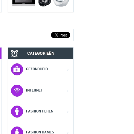
CATEGORIEËN
MOBIEL
FASHION HEREN
GEZONDHEID
›
1
1
1
INTERNET
›
2
2
2
FASHION HEREN
›
3
3
3
FASHION DAMES
›
4
4
4