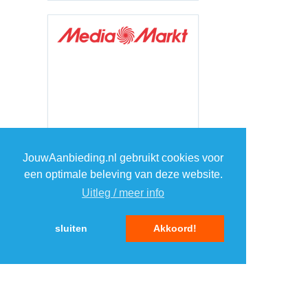
JouwAanbieding.nl gebruikt cookies voor
een optimale beleving van deze website.
Uitleg / meer info
sluiten
Akkoord!
TOP 5 WEBWINKELS
ELEKTRONICA