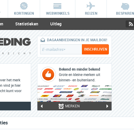
T
KORTINGEN
WEBWINKELS
REIZEN
BESPAREN
en
Statistieken
Uitleg
DAGAANBIEDINGEN IN JE MAILBOX!
Bekend én minder bekend
Grote en kleine merken uit
over het merk
binnen- en buitenland.
n vind je hier
cht kunt voor
MERKEN
ties