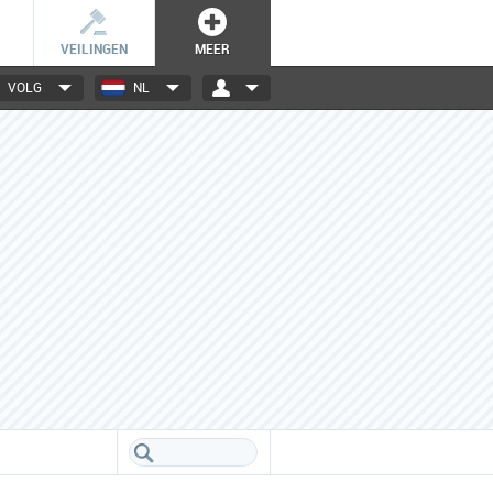
VEILINGEN
MEER
VOLG
NL
3000+ merken
Een database boordevol info
over jouw favoriete merken.