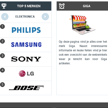
TOP 5 MERKEN
GIGA
ELEKTRONICA
COMPUTERS
1
1
2
2
Op deze pagina vind je alles over het
merk Giga. Naast interessante
informatie en leuke feiten vind je hier
ook een overzicht van de webwinkels
3
3
waar je terecht kan voor Giga
artikelen.
4
4
5
5