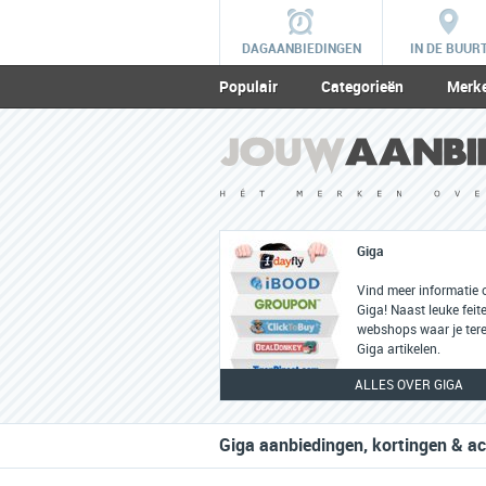
DAGAANBIEDINGEN
IN DE BUUR
Populair
Categorieën
Merk
Giga
Vind meer informatie 
Giga! Naast leuke feite
webshops waar je tere
Giga artikelen.
ALLES OVER GIGA
Giga aanbiedingen, kortingen & ac