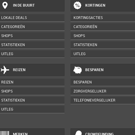
IN DE BUURT
KORTINGEN
LOKALE DEALS
KORTINGSACTIES
CATEGORIEËN
CATEGORIEËN
SHOPS
SHOPS
STATISTIEKEN
STATISTIEKEN
UITLEG
UITLEG
REIZEN
BESPAREN
REIZEN
BESPAREN
SHOPS
ZORGVERGELIJKER
STATISTIEKEN
TELEFONIEVERGELIJKER
UITLEG
MERKEN
CROWDFUNDING