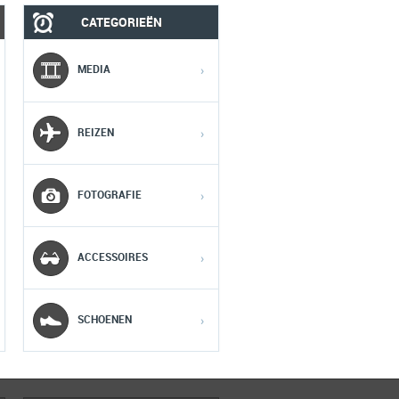
CATEGORIEËN
MOBIEL
MEDIA
MEDIA
›
1
1
1
REIZEN
›
2
2
2
FOTOGRAFIE
›
3
3
3
ACCESSOIRES
›
4
4
4
5
5
5
SCHOENEN
›