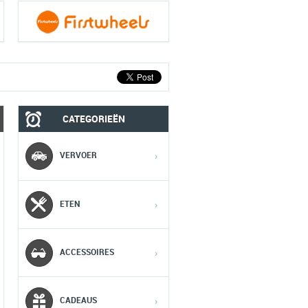
CATEGORIEËN
MOBIEL
MEDIA
VERVOER
›
1
1
1
ETEN
›
2
2
2
ACCESSOIRES
›
3
3
3
CADEAUS
›
4
4
4