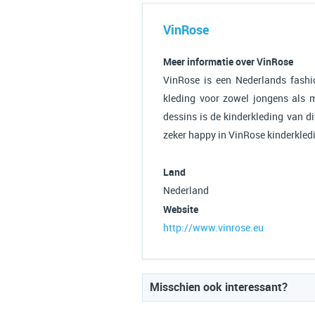
VinRose
Meer informatie over VinRose
VinRose is een Nederlands fashio
kleding voor zowel jongens als m
dessins is de kinderkleding van di
zeker happy in VinRose kinderkled
Land
Nederland
Website
http://www.vinrose.eu
Misschien ook interessant?