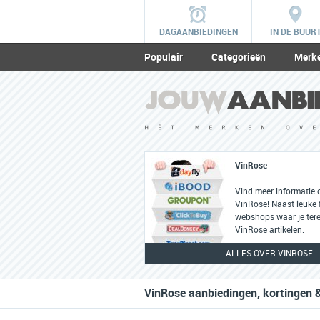
DAGAANBIEDINGEN
IN DE BUUR
Populair
Categorieën
Merk
VinRose
Vind meer informatie 
VinRose! Naast leuke f
webshops waar je tere
VinRose artikelen.
ALLES OVER VINROSE
VinRose aanbiedingen, kortingen &