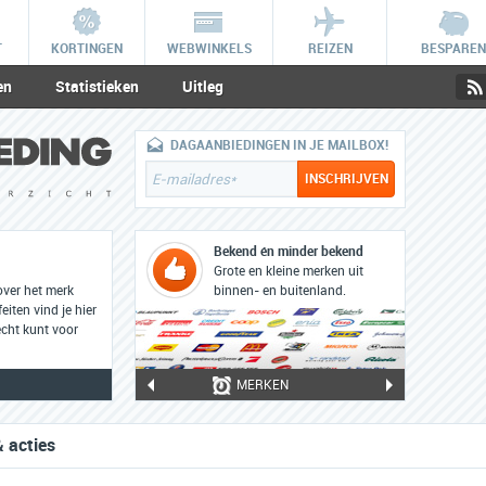
T
KORTINGEN
WEBWINKELS
REIZEN
BESPAREN
en
Statistieken
Uitleg
DAGAANBIEDINGEN IN JE MAILBOX!
Bekend én minder bekend
Grote en kleine merken uit
over het merk
binnen- en buitenland.
eiten vind je hier
cht kunt voor
MERKEN
 acties