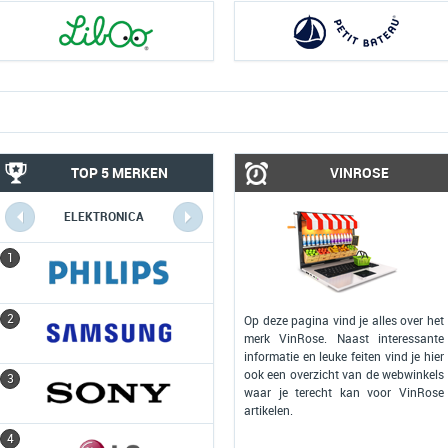
TOP 5 MERKEN
VINROSE
ELEKTRONICA
COMPUTERS
1
1
2
2
Op deze pagina vind je alles over het
merk VinRose. Naast interessante
informatie en leuke feiten vind je hier
ook een overzicht van de webwinkels
3
3
waar je terecht kan voor VinRose
artikelen.
4
4