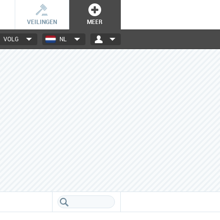
VEILINGEN
MEER
VOLG
NL
3000+ merken
Een database boordevol info
over jouw favoriete merken.