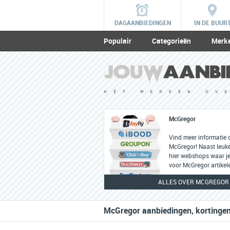
DAGAANBIEDINGEN
IN DE BUUR
Populair
Categorieën
Merk
McGregor
Vind meer informatie 
McGregor! Naast leuke 
hier webshops waar je
voor McGregor artikel
ALLES OVER MCGREGOR
McGregor aanbiedingen, kortingen