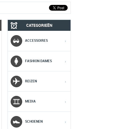
CATEGORIEËN
MOBIEL
MEDIA
ACCESSOIRES
›
1
1
1
FASHION DAMES
›
2
2
2
REIZEN
›
3
3
3
MEDIA
›
4
4
4
5
5
5
SCHOENEN
›