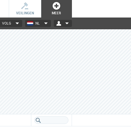
VEILINGEN
MEER
VOLG
NL
3000+ merken
Een database boordevol info
over jouw favoriete merken.