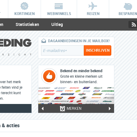
T
KORTINGEN
WEBWINKELS
REIZEN
BESPAREN
en
Statistieken
Uitleg
DAGAANBIEDINGEN IN JE MAILBOX!
Bekend én minder bekend
Grote en kleine merken uit
over het merk
binnen- en buitenland.
feiten vind je
 terecht kunt
en.
MERKEN
 & acties