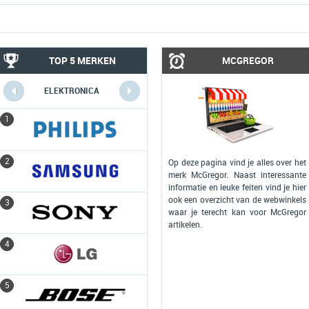
TOP 5 MERKEN
MCGREGOR
ELEKTRONICA
COMPUTERS
1
1
2
2
Op deze pagina vind je alles over het
merk McGregor. Naast interessante
informatie en leuke feiten vind je hier
ook een overzicht van de webwinkels
3
3
waar je terecht kan voor McGregor
artikelen.
4
4
5
5