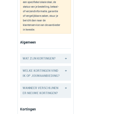
een specifieke lokale deal, de
status van je bestelling, betaal-
of verzendinformatie, garantie
of vergelijkbare zaken, stuur je
bericht dan naar de
klantenservice van de aanbieder
in kwestie.
Algemeen
+
WAT ZIJN KORTINGEN?
+
WELKE KORTINGEN VIND
IK OP JOUWAANBIEDING?
+
WANNEER VERSCHIJNEN
ER NIEUWE KORTINGEN?
Kortingen