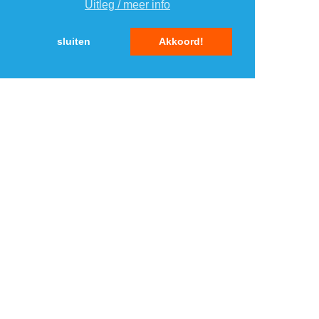
Uitleg / meer info
+
IK HEB EEN VRAAG DIE
HIER NIET TUSSEN STAAT.
sluiten
Akkoord!
TOP 5 KORTINGEN