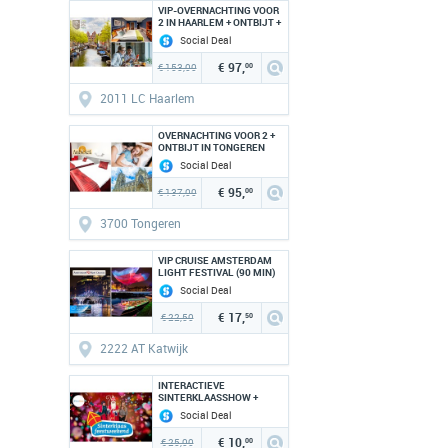
VIP-OVERNACHTING VOOR
2 IN HAARLEM + ONTBIJT +
BORRELPLANK
Social Deal
€ 97,
€ 153,00
00
2011 LC Haarlem
OVERNACHTING VOOR 2 +
ONTBIJT IN TONGEREN
Social Deal
€ 95,
€ 137,00
00
3700 Tongeren
VIP CRUISE AMSTERDAM
LIGHT FESTIVAL (90 MIN)
Social Deal
€ 17,
€ 22,50
50
2222 AT Katwijk
INTERACTIEVE
SINTERKLAASSHOW +
MEET & GREET (2,5 UUR)
Social Deal
€ 10,
€ 25,00
00