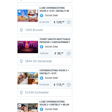
LUXE OVERNACHTING
VOOR 2 + EVT. ONTBIJT IN
HARTJE BRUSSEL
Social Deal
€ 129,
€ 197,00
00
1000 Brussel
TICKET BACH'S MATTHAUS
PASSION + CADEAUPAKKET
T.W.V. 70 EURO
Social Deal
€ 39,
€ 80,00
95
3844 DG Harderwijk
OVERNACHTING VOOR 2 +
ONTBIJT + EVT.
PRIVESAUNA (2 UUR) IN
Social Deal
ESCHWEILER
€ 115,
€ 164,00
00
52249 Eschweiler
LUXE OVERNACHTING
VOOR 2 + ONTBIJT + WIJN
VLAK BIJ EMMEN
Social Deal