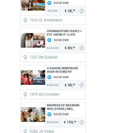
Social Deal
€ 28,
€ 47,50
50
1033 ZL Amsterdam
OVERNACHTING VOOR 2 +
EVT. ONTBIJT + LATE
CHECK-OUT OF DINER
Social Deal
€ 89,
€ 121,00
00
7201 DN Zutphen
3-DAAGSE MINICRUISE
VOOR 49 EURO P.P.
Social Deal
€ 98,
€ 187,00
00
1975 AG IJmuiden
MIDWEEK OF WEEKEND
WEG (4 PERS.) INCL.
ENTREE DIERENTUINEN
Social Deal
€ 159,
€ 275,00
00
5382 JX Vinkel