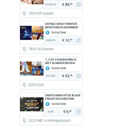
€ 89,
€ 130,00
00
7854 RR Aalden
ENTREE GROOT WINTER
KERSTCIRCUS IN EMMEN
Social Deal
€ 12,
€ 20,00
50
7825 SG Emmen
1, 2 OF 3 DAGEN PARIJS
MET SLANGEN REIZEN
Social Deal
€ 52,
€ 74,95
50
6205 Eich
GRATIS KANS OP DE BLACK
FRIDAY VOUCHER VAN
1,000 EURO CASH
Social Deal
€ 0,
€ ,00
00
5223 MB 's-Hertogenbosch