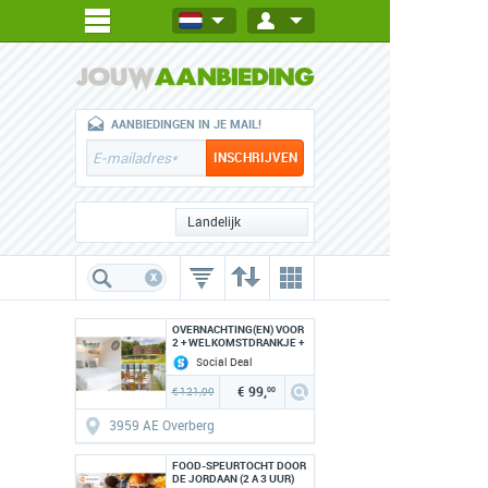
AANBIEDINGEN IN JE MAIL!
Landelijk
x
OVERNACHTING(EN) VOOR
2 + WELKOMSTDRANKJE +
ONTBIJT
Social Deal
€ 99,
€ 121,00
00
3959 AE Overberg
FOOD-SPEURTOCHT DOOR
DE JORDAAN (2 A 3 UUR)