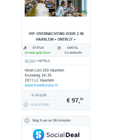
VIP-OVERNACHTING VOOR 2 IN
HAARLEM + ONTBIJT +
BORRELPLANK
STATUS
AANTAL
De deal gaat door!
0 x verkocht
REIZEN
» HOTELS
Hotel Lion DOr Haarlem
Kruisweg 34-36
2011 LC Haarlem
www.hotelliondor.nl
€ 153,00
€ 97,
00
QUICKVIEW
Nog 9 uur en 58 minuten