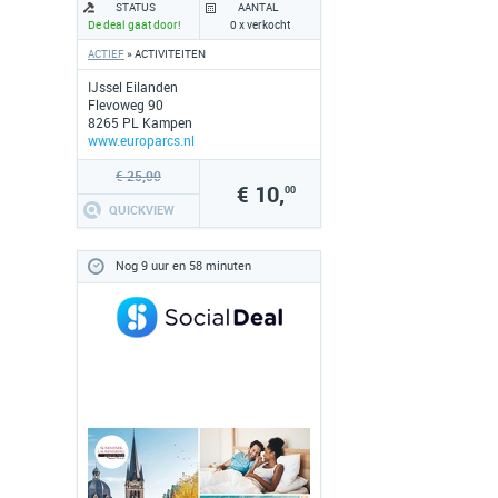
STATUS
AANTAL
De deal gaat door!
0 x verkocht
ACTIEF
» ACTIVITEITEN
IJssel Eilanden
Flevoweg 90
8265 PL Kampen
www.europarcs.nl
€ 25,00
€ 10,
00
QUICKVIEW
Nog 9 uur en 58 minuten