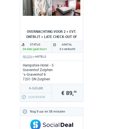
OVERNACHTING VOOR 2 + EVT.
ONTBIJT + LATE CHECK-OUT OF
DINER
STATUS
AANTAL
De deal gaat door!
0 x verkocht
REIZEN
» HOTELS
Hampshire Hotel - S
Gravenhof Zutphen
's-Gravenhof 6
7201 DN Zutphen
www.hampshire-hotels.com
€ 121,00
€ 89,
00
QUICKVIEW
Nog 9 uur en 58 minuten