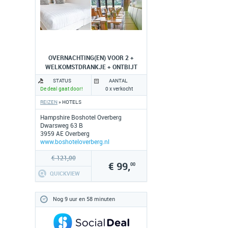
OVERNACHTING(EN) VOOR 2 +
WELKOMSTDRANKJE + ONTBIJT
STATUS
AANTAL
De deal gaat door!
0 x verkocht
REIZEN
» HOTELS
Hampshire Boshotel Overberg
Dwarsweg 63 B
3959 AE Overberg
www.boshoteloverberg.nl
€ 121,00
€ 99,
00
QUICKVIEW
Nog 9 uur en 58 minuten