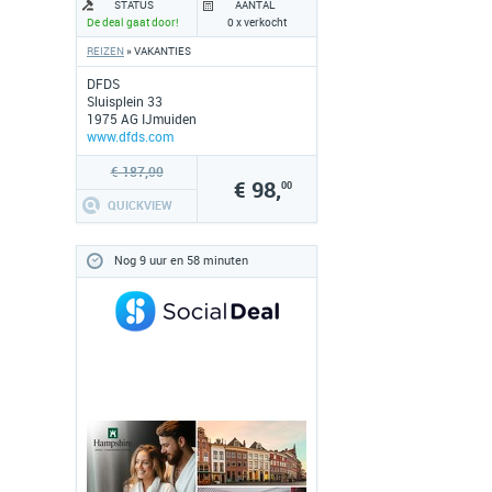
STATUS
AANTAL
De deal gaat door!
0 x verkocht
REIZEN
» VAKANTIES
DFDS
Sluisplein 33
1975 AG IJmuiden
www.dfds.com
€ 187,00
€ 98,
00
QUICKVIEW
Nog 9 uur en 58 minuten