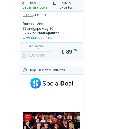
EVENTUEEL 3-GANGENDINER
STATUS
AANTAL
De deal gaat door!
0 x verkocht
REIZEN
» HOTELS
Dorhout Mees
Strandgaperweg 30
8256 PZ Biddinghuizen
www.dorhoutmees.nl
€ 128,00
€ 89,
00
QUICKVIEW
Nog 9 uur en 58 minuten