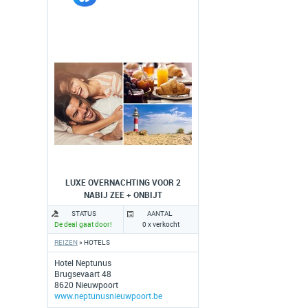
LUXE OVERNACHTING VOOR 2
NABIJ ZEE + ONBIJT
STATUS
AANTAL
De deal gaat door!
0 x verkocht
REIZEN
» HOTELS
Hotel Neptunus
Brugsevaart 48
8620 Nieuwpoort
www.neptunusnieuwpoort.be