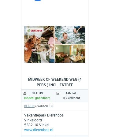
MIDWEEK OF WEEKEND WEG (4
PERS.) INCL. ENTREE
DIERENTUINEN
STATUS
AANTAL
De deal gaat door!
0 x verkocht
REIZEN
» VAKANTIES
Vakantiepark Dierenbos
Vinkeloord 1
5382 JX Vinkel
www.dierenbos.nl