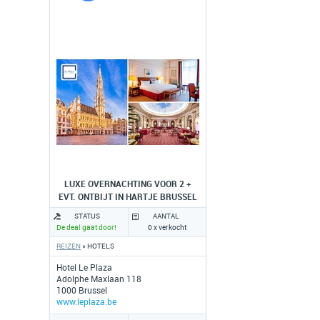
LUXE OVERNACHTING VOOR 2 +
EVT. ONTBIJT IN HARTJE BRUSSEL
STATUS
AANTAL
De deal gaat door!
0 x verkocht
REIZEN
» HOTELS
Hotel Le Plaza
Adolphe Maxlaan 118
1000 Brussel
www.leplaza.be