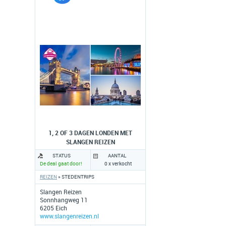
1, 2 OF 3 DAGEN LONDEN MET
SLANGEN REIZEN
STATUS
AANTAL
De deal gaat door!
0 x verkocht
REIZEN
» STEDENTRIPS
Slangen Reizen
Sonnhangweg 11
6205 Eich
www.slangenreizen.nl