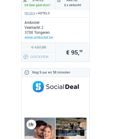
STATUS
AANTAL
De deal gaat door!
0 x verkocht
REIZEN
» HOTELS
Ambiotel
Veemarkt 2
3700 Tongeren
www.ambiotel.be
€ 137,00
€ 95,
00
QUICKVIEW
Nog 9 uur en 58 minuten