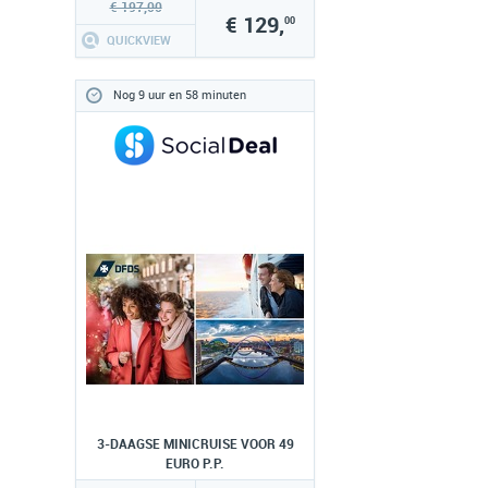
€ 197,00
€ 129,
00
QUICKVIEW
Nog 9 uur en 58 minuten
3-DAAGSE MINICRUISE VOOR 49
EURO P.P.