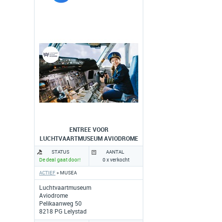
ENTREE VOOR
LUCHTVAARTMUSEUM AVIODROME
STATUS
AANTAL
De deal gaat door!
0 x verkocht
ACTIEF
» MUSEA
Luchtvaartmuseum
Aviodrome
Pelikaanweg 50
8218 PG Lelystad
www.aviodrome.nl