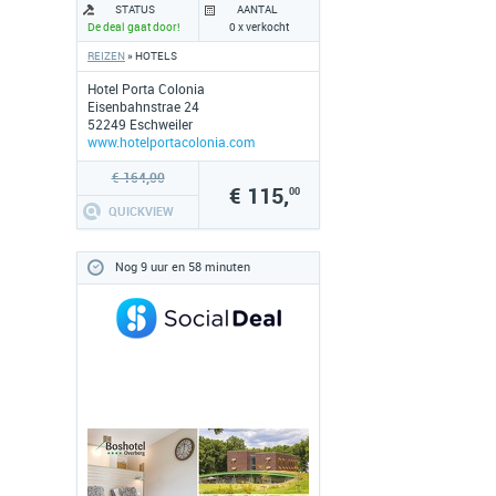
ESCHWEILER
STATUS
AANTAL
De deal gaat door!
0 x verkocht
REIZEN
» HOTELS
Hotel Porta Colonia
Eisenbahnstrae 24
52249 Eschweiler
www.hotelportacolonia.com
€ 164,00
€ 115,
00
QUICKVIEW
Nog 9 uur en 58 minuten