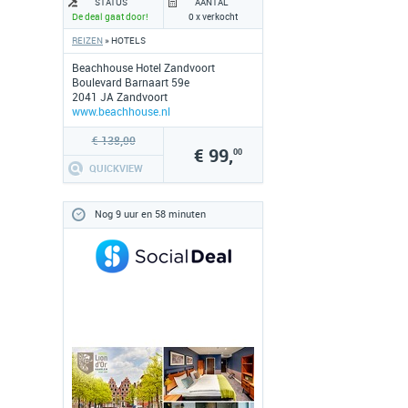
STATUS
AANTAL
De deal gaat door!
0 x verkocht
REIZEN
» HOTELS
Beachhouse Hotel Zandvoort
Boulevard Barnaart 59e
2041 JA Zandvoort
www.beachhouse.nl
€ 138,00
€ 99,
00
QUICKVIEW
Nog 9 uur en 58 minuten