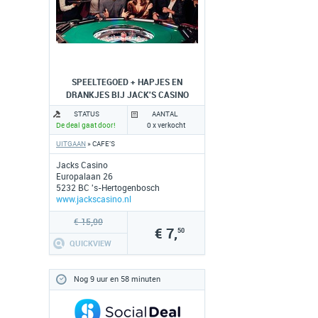
SPEELTEGOED + HAPJES EN
DRANKJES BIJ JACK'S CASINO
STATUS
AANTAL
De deal gaat door!
0 x verkocht
UITGAAN
» CAFE'S
Jacks Casino
Europalaan 26
5232 BC 's-Hertogenbosch
www.jackscasino.nl
€ 15,00
€ 7,
50
QUICKVIEW
Nog 9 uur en 58 minuten