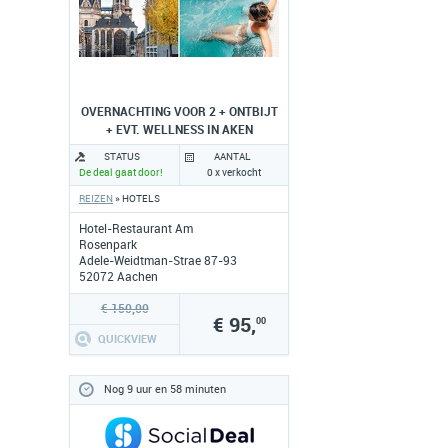
OVERNACHTING VOOR 2 + ONTBIJT
+ EVT. WELLNESS IN AKEN
STATUS
AANTAL
De deal gaat door!
0 x verkocht
REIZEN
» HOTELS
Hotel-Restaurant Am
Rosenpark
Adele-Weidtman-Strae 87-93
52072 Aachen
www.hotel-rosenpark-
laurensberg.de
€ 150,00
€ 95,
00
QUICKVIEW
Nog 9 uur en 58 minuten