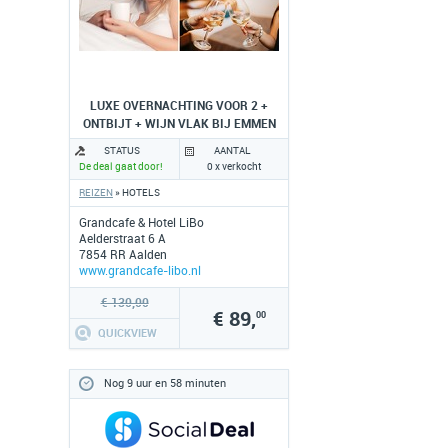
LUXE OVERNACHTING VOOR 2 +
ONTBIJT + WIJN VLAK BIJ EMMEN
STATUS
AANTAL
De deal gaat door!
0 x verkocht
REIZEN
» HOTELS
Grandcafe & Hotel LiBo
Aelderstraat 6 A
7854 RR Aalden
www.grandcafe-libo.nl
€ 130,00
€ 89,
00
QUICKVIEW
Nog 9 uur en 58 minuten