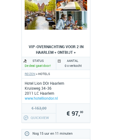
VIP-OVERNACHTING VOOR 2 IN
HAARLEM + ONTBIJT +
BORRELPLANK
STATUS
AANTAL
De deal gaat door!
0 x verkocht
REIZEN
» HOTELS
Hotel Lion DOr Haarlem
Kruisweg 34-36
2011 LC Haarlem
www.hotelliondor.nl
€ 153,00
€ 97,
00
QUICKVIEW
Nog 15 uur en 11 minuten