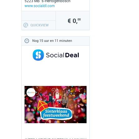
5223 MB 's-Hertogenbosch
www.socialdl.com
€ 0,
00
QUICKVIEW
Nog 15 uur en 11 minuten