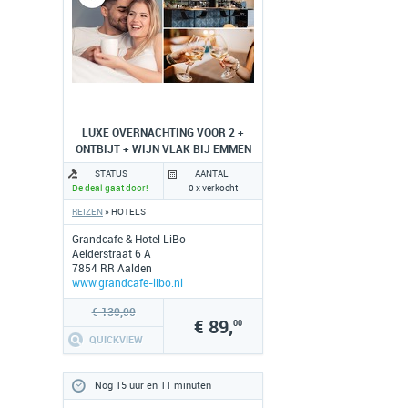
LUXE OVERNACHTING VOOR 2 +
ONTBIJT + WIJN VLAK BIJ EMMEN
STATUS
AANTAL
De deal gaat door!
0 x verkocht
REIZEN
» HOTELS
Grandcafe & Hotel LiBo
Aelderstraat 6 A
7854 RR Aalden
www.grandcafe-libo.nl
€ 130,00
€ 89,
00
QUICKVIEW
Nog 15 uur en 11 minuten