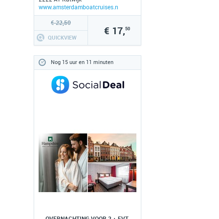
www.amsterdamboatcruises.nl
€ 22,50
€ 17,
50
QUICKVIEW
Nog 15 uur en 11 minuten