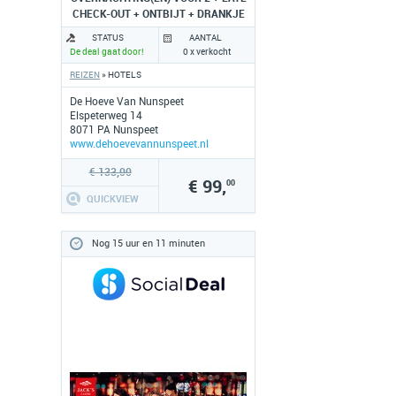
CHECK-OUT + ONTBIJT + DRANKJE
STATUS
AANTAL
De deal gaat door!
0 x verkocht
REIZEN
» HOTELS
De Hoeve Van Nunspeet
Elspeterweg 14
8071 PA Nunspeet
www.dehoevevannunspeet.nl
€ 133,00
€ 99,
00
QUICKVIEW
Nog 15 uur en 11 minuten