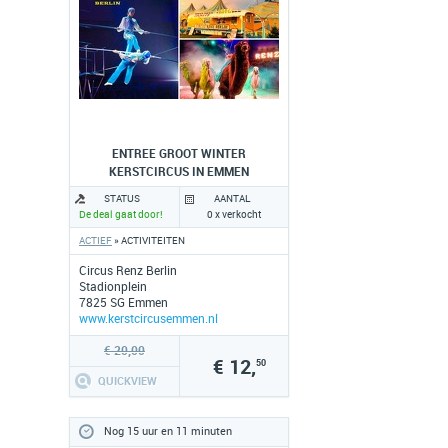
ENTREE GROOT WINTER
KERSTCIRCUS IN EMMEN
STATUS
AANTAL
De deal gaat door!
0 x verkocht
ACTIEF
» ACTIVITEITEN
Circus Renz Berlin
Stadionplein
7825 SG Emmen
www.kerstcircusemmen.nl
€ 20,00
€ 12,
50
QUICKVIEW
Nog 15 uur en 11 minuten