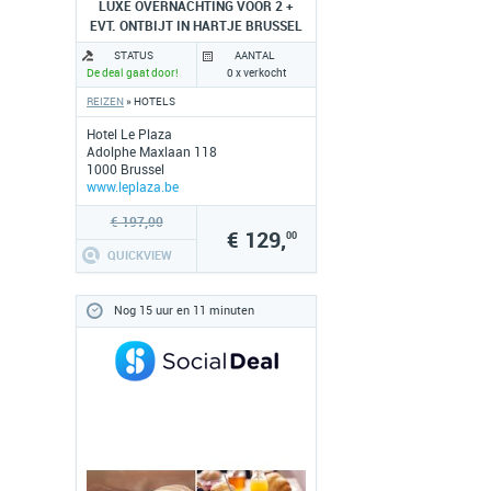
LUXE OVERNACHTING VOOR 2 +
EVT. ONTBIJT IN HARTJE BRUSSEL
STATUS
AANTAL
De deal gaat door!
0 x verkocht
REIZEN
» HOTELS
Hotel Le Plaza
Adolphe Maxlaan 118
1000 Brussel
www.leplaza.be
€ 197,00
€ 129,
00
QUICKVIEW
Nog 15 uur en 11 minuten