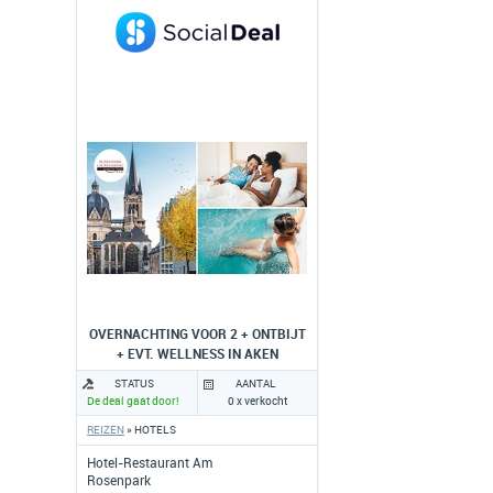
OVERNACHTING VOOR 2 + ONTBIJT
+ EVT. WELLNESS IN AKEN
STATUS
AANTAL
De deal gaat door!
0 x verkocht
REIZEN
» HOTELS
Hotel-Restaurant Am
Rosenpark