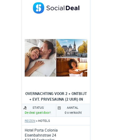
OVERNACHTING VOOR 2 + ONTBIJT
+ EVT. PRIVESAUNA (2 UUR) IN
ESCHWEILER
STATUS
AANTAL
De deal gaat door!
0 x verkocht
REIZEN
» HOTELS
Hotel Porta Colonia
Eisenbahnstrae 24