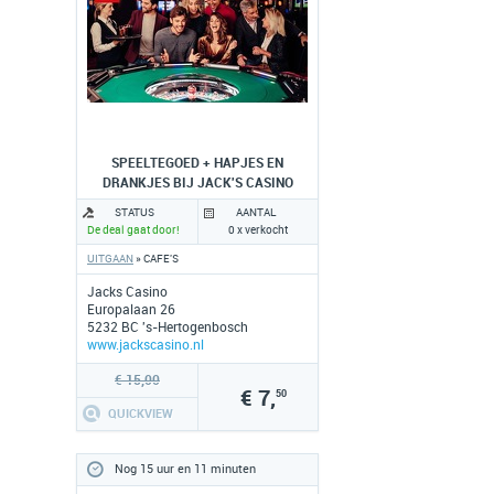
SPEELTEGOED + HAPJES EN
DRANKJES BIJ JACK'S CASINO
STATUS
AANTAL
De deal gaat door!
0 x verkocht
UITGAAN
» CAFE'S
Jacks Casino
Europalaan 26
5232 BC 's-Hertogenbosch
www.jackscasino.nl
€ 15,00
€ 7,
50
QUICKVIEW
Nog 15 uur en 11 minuten