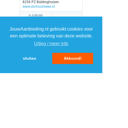
8256 PZ Biddinghuizen
www.dorhoutmees.nl
€ 128,00
€ 89,
00
QUICKVIEW
JouwAanbieding.nl gebruikt cookies voor
een optimale beleving van deze website.
Nog 15 uur en 11 minuten
Uitleg / meer info
sluiten
Akkoord!