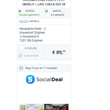
OVERNACHTING VOOR 2 + EVT.
ONTBIJT + LATE CHECK-OUT OF
DINER
STATUS
AANTAL
De deal gaat door!
0 x verkocht
REIZEN
» HOTELS
Hampshire Hotel - S
Gravenhof Zutphen
's-Gravenhof 6
7201 DN Zutphen
www.hampshire-hotels.com
€ 121,00
€ 89,
00
QUICKVIEW
Nog 15 uur en 11 minuten