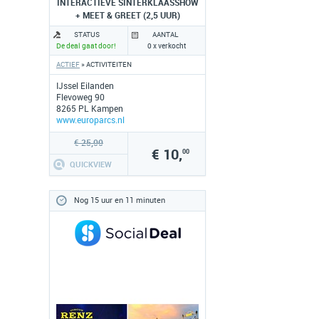
INTERACTIEVE SINTERKLAASSHOW
+ MEET & GREET (2,5 UUR)
STATUS
AANTAL
De deal gaat door!
0 x verkocht
ACTIEF
» ACTIVITEITEN
IJssel Eilanden
Flevoweg 90
8265 PL Kampen
www.europarcs.nl
€ 25,00
€ 10,
00
QUICKVIEW
Nog 15 uur en 11 minuten