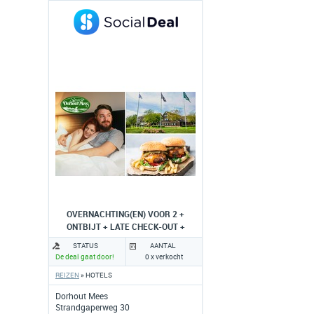
OVERNACHTING(EN) VOOR 2 +
ONTBIJT + LATE CHECK-OUT +
EVENTUEEL 3-GANGENDINER
STATUS
AANTAL
De deal gaat door!
0 x verkocht
REIZEN
» HOTELS
Dorhout Mees
Strandgaperweg 30