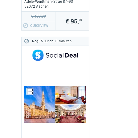
Adele-Weidtman-Strae 87-93
52072 Aachen
www.hotel-rosenpark-
laurensberg.de
€ 150,00
€ 95,
00
QUICKVIEW
Nog 15 uur en 11 minuten