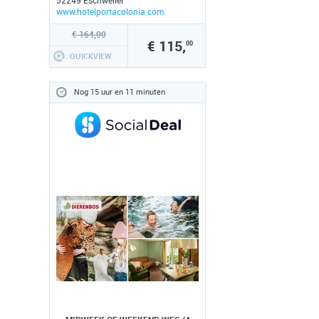
52249 Eschweiler
www.hotelportacolonia.com
€ 164,00
€ 115,
00
QUICKVIEW
Nog 15 uur en 11 minuten