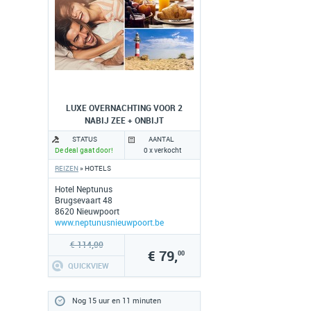
LUXE OVERNACHTING VOOR 2
NABIJ ZEE + ONBIJT
STATUS
AANTAL
De deal gaat door!
0 x verkocht
REIZEN
» HOTELS
Hotel Neptunus
Brugsevaart 48
8620 Nieuwpoort
www.neptunusnieuwpoort.be
€ 114,00
€ 79,
00
QUICKVIEW
Nog 15 uur en 11 minuten