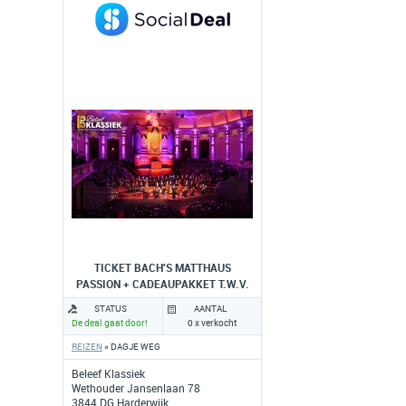
TICKET BACH'S MATTHAUS
PASSION + CADEAUPAKKET T.W.V.
70 EURO
STATUS
AANTAL
De deal gaat door!
0 x verkocht
REIZEN
» DAGJE WEG
Beleef Klassiek
Wethouder Jansenlaan 78
3844 DG Harderwijk