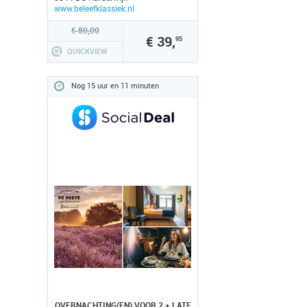
www.beleefklassiek.nl
€ 80,00
€ 39,
95
QUICKVIEW
Nog 15 uur en 11 minuten
OVERNACHTING(EN) VOOR 2 + LATE