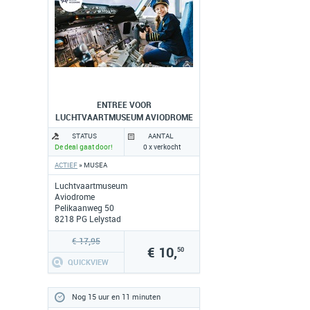
ENTREE VOOR
LUCHTVAARTMUSEUM AVIODROME
STATUS
AANTAL
De deal gaat door!
0 x verkocht
ACTIEF
» MUSEA
Luchtvaartmuseum
Aviodrome
Pelikaanweg 50
8218 PG Lelystad
www.aviodrome.nl
€ 17,95
€ 10,
50
QUICKVIEW
Nog 15 uur en 11 minuten