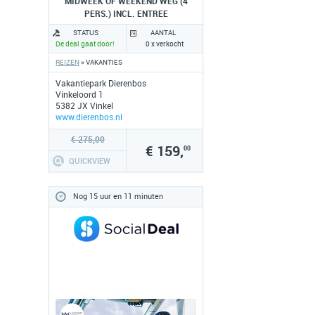
MIDWEEK OF WEEKEND WEG (4
PERS.) INCL. ENTREE
DIERENTUINEN
STATUS
AANTAL
De deal gaat door!
0 x verkocht
REIZEN
» VAKANTIES
Vakantiepark Dierenbos
Vinkeloord 1
5382 JX Vinkel
www.dierenbos.nl
€ 275,00
€ 159,
00
QUICKVIEW
Nog 15 uur en 11 minuten