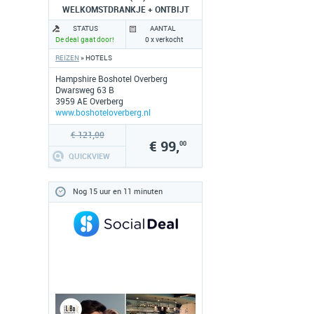
WELKOMSTDRANKJE + ONTBIJT
STATUS
AANTAL
De deal gaat door!
0 x verkocht
REIZEN
» HOTELS
Hampshire Boshotel Overberg
Dwarsweg 63 B
3959 AE Overberg
www.boshoteloverberg.nl
€ 121,00
€ 99,
00
QUICKVIEW
Nog 15 uur en 11 minuten