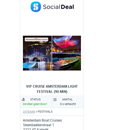
VIP CRUISE AMSTERDAM LIGHT
FESTIVAL (90 MIN)
STATUS
AANTAL
De deal gaat door!
0 x verkocht
UITGAAN
» FESTIVALS
Amsterdam Boat Cruises
Steenbakkerstraat 1
2222 AT Katwijk