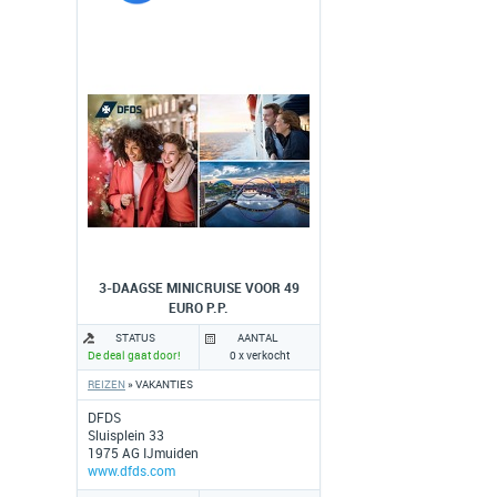
3-DAAGSE MINICRUISE VOOR 49
EURO P.P.
STATUS
AANTAL
De deal gaat door!
0 x verkocht
REIZEN
» VAKANTIES
DFDS
Sluisplein 33
1975 AG IJmuiden
www.dfds.com