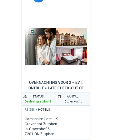
OVERNACHTING VOOR 2 + EVT.
ONTBIJT + LATE CHECK-OUT OF
DINER
STATUS
AANTAL
De deal gaat door!
0 x verkocht
REIZEN
» HOTELS
Hampshire Hotel - S
Gravenhof Zutphen
's-Gravenhof 6
7201 DN Zutphen
www.hampshire-hotels.com