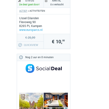
STATUS
AANTAL
De deal gaat door!
0 x verkocht
ACTIEF
» ACTIVITEITEN
IJssel Eilanden
Flevoweg 90
8265 PL Kampen
www.europarcs.nl
€ 25,00
€ 10,
00
QUICKVIEW
Nog 2 uur en 0 minuten