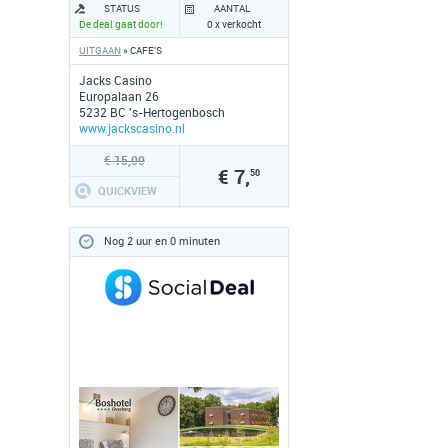
STATUS
AANTAL
De deal gaat door!
0 x verkocht
UITGAAN
» CAFE'S
Jacks Casino
Europalaan 26
5232 BC 's-Hertogenbosch
www.jackscasino.nl
€ 15,00
€ 7,
50
QUICKVIEW
Nog 2 uur en 0 minuten