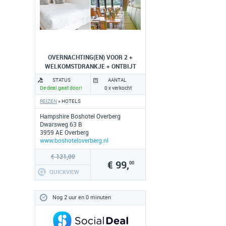
OVERNACHTING(EN) VOOR 2 +
WELKOMSTDRANKJE + ONTBIJT
STATUS
AANTAL
De deal gaat door!
0 x verkocht
REIZEN
» HOTELS
Hampshire Boshotel Overberg
Dwarsweg 63 B
3959 AE Overberg
www.boshoteloverberg.nl
€ 121,00
€ 99,
00
QUICKVIEW
Nog 2 uur en 0 minuten