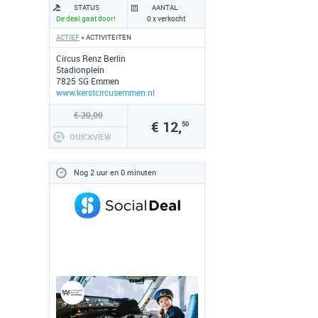
STATUS
AANTAL
De deal gaat door!
0 x verkocht
ACTIEF
» ACTIVITEITEN
Circus Renz Berlin
Stadionplein
7825 SG Emmen
www.kerstcircusemmen.nl
€ 20,00
€ 12,
50
QUICKVIEW
Nog 2 uur en 0 minuten