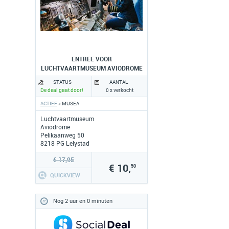
ENTREE VOOR
LUCHTVAARTMUSEUM AVIODROME
STATUS
AANTAL
De deal gaat door!
0 x verkocht
ACTIEF
» MUSEA
Luchtvaartmuseum
Aviodrome
Pelikaanweg 50
8218 PG Lelystad
www.aviodrome.nl
€ 17,95
€ 10,
50
QUICKVIEW
Nog 2 uur en 0 minuten