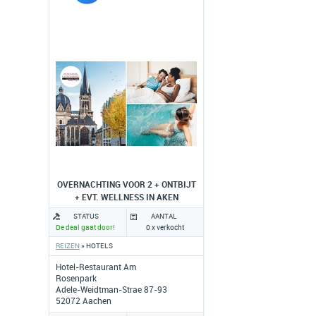
OVERNACHTING VOOR 2 + ONTBIJT
+ EVT. WELLNESS IN AKEN
STATUS
AANTAL
De deal gaat door!
0 x verkocht
REIZEN
» HOTELS
Hotel-Restaurant Am
Rosenpark
Adele-Weidtman-Strae 87-93
52072 Aachen
www.hotel-rosenpark-