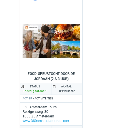
FOOD-SPEURTOCHT DOOR DE
JORDAAN (2 A 3 UUR)
STATUS
AANTAL
De deal gaat door!
0 x verkocht
ACTIEF
» ACTIVITEITEN
360 Amsterdam Tours
Reizigersweg, 30
1033 ZL Amsterdam
www.360amsterdamtours.com