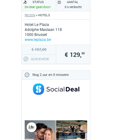
STATUS
AANTAL
De deal gaat door!
0 x verkocht
REIZEN
» HOTELS
Hotel Le Plaza
Adolphe Maxlaan 118
1000 Brussel
www.leplaza.be
€ 197,00
€ 129,
00
QUICKVIEW
Nog 2 uur en 0 minuten