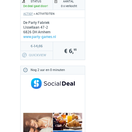
STATUS
AANTAL
De deal gaat door!
0 x verkocht
ACTIEF
» ACTIVITEITEN
De Party Fabriek
IJssellaan 47-2
6826 DH Arnhem
www.party-games.nl
€ 14,95
€ 6,
95
QUICKVIEW
Nog 2 uur en 0 minuten