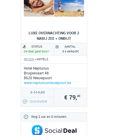
LUXE OVERNACHTING VOOR 2
NABIJ ZEE + ONBIJT
STATUS
AANTAL
De deal gaat door!
0 x verkocht
REIZEN
» HOTELS
Hotel Neptunus
Brugsevaart 48
8620 Nieuwpoort
www.neptunusnieuwpoort.be
€ 114,00
€ 79,
00
QUICKVIEW
Nog 2 uur en 0 minuten