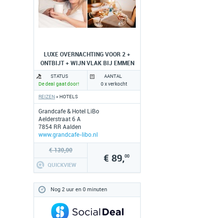
LUXE OVERNACHTING VOOR 2 +
ONTBIJT + WIJN VLAK BIJ EMMEN
STATUS
AANTAL
De deal gaat door!
0 x verkocht
REIZEN
» HOTELS
Grandcafe & Hotel LiBo
Aelderstraat 6 A
7854 RR Aalden
www.grandcafe-libo.nl
€ 130,00
€ 89,
00
QUICKVIEW
Nog 2 uur en 0 minuten