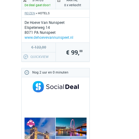
STATUS
AANTAL
De deal gaat door!
0 x verkocht
REIZEN
» HOTELS
De Hoeve Van Nunspeet
Elspeterweg 14
8071 PA Nunspeet
www.dehoevevannunspeet.nl
€ 133,00
€ 99,
00
QUICKVIEW
Nog 2 uur en 0 minuten