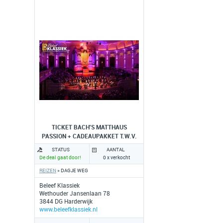
TICKET BACH'S MATTHAUS
PASSION + CADEAUPAKKET T.W.V.
70 EURO
STATUS
AANTAL
De deal gaat door!
0 x verkocht
REIZEN
» DAGJE WEG
Beleef Klassiek
Wethouder Jansenlaan 78
3844 DG Harderwijk
www.beleefklassiek.nl