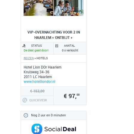
VIP-OVERNACHTING VOOR 2 IN
HAARLEM + ONTBIJT +
BORRELPLANK
STATUS
AANTAL
De deal gaat door!
0 x verkocht
REIZEN
» HOTELS
Hotel Lion DOr Haarlem
Kruisweg 34-36
2011 LC Haarlem
www.hotelliondor.nl
€ 153,00
€ 97,
00
QUICKVIEW
Nog 2 uur en 0 minuten