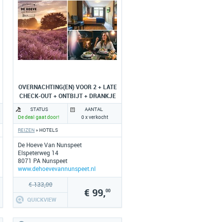
OVERNACHTING(EN) VOOR 2 + LATE
CHECK-OUT + ONTBIJT + DRANKJE
STATUS
AANTAL
De deal gaat door!
0 x verkocht
REIZEN
» HOTELS
De Hoeve Van Nunspeet
Elspeterweg 14
8071 PA Nunspeet
www.dehoevevannunspeet.nl
€ 133,00
€ 99,
00
QUICKVIEW