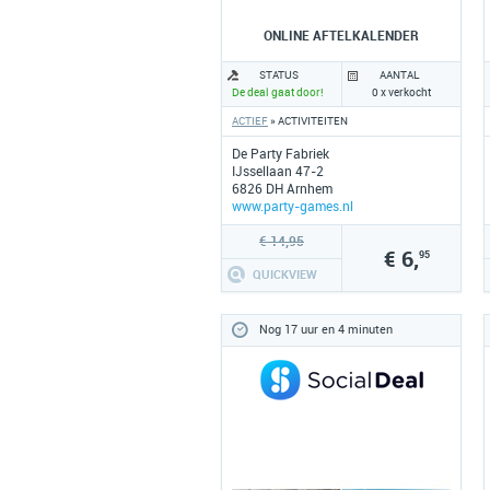
ONLINE AFTELKALENDER
STATUS
AANTAL
De deal gaat door!
0 x verkocht
ACTIEF
» ACTIVITEITEN
De Party Fabriek
IJssellaan 47-2
6826 DH Arnhem
www.party-games.nl
€ 14,95
€ 6,
95
QUICKVIEW
Nog 17 uur en 4 minuten