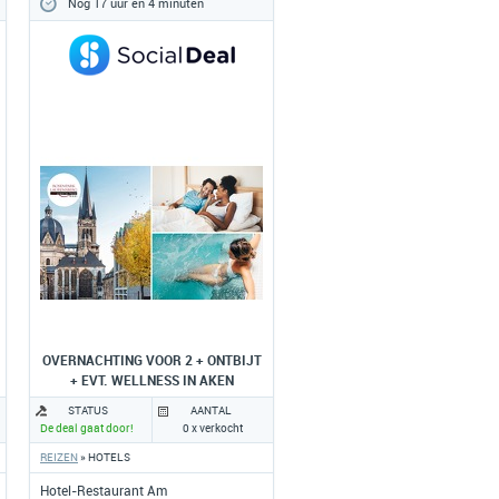
Nog 17 uur en 4 minuten
OVERNACHTING VOOR 2 + ONTBIJT
+ EVT. WELLNESS IN AKEN
STATUS
AANTAL
De deal gaat door!
0 x verkocht
REIZEN
» HOTELS
Hotel-Restaurant Am