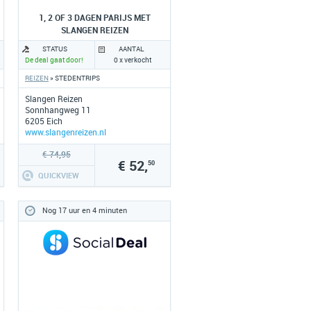
1, 2 OF 3 DAGEN PARIJS MET
SLANGEN REIZEN
STATUS
AANTAL
De deal gaat door!
0 x verkocht
REIZEN
» STEDENTRIPS
Slangen Reizen
Sonnhangweg 11
6205 Eich
www.slangenreizen.nl
€ 74,95
€ 52,
50
QUICKVIEW
Nog 17 uur en 4 minuten