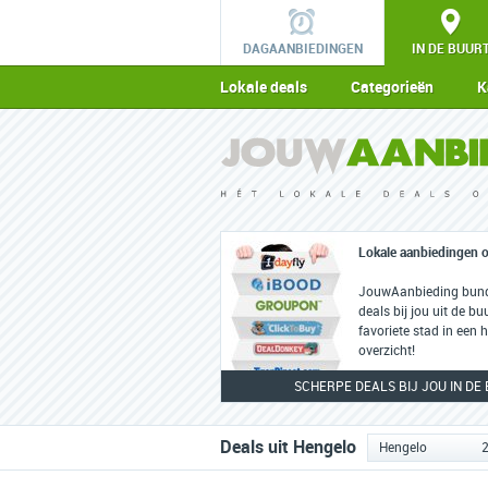
DAGAANBIEDINGEN
IN DE BUUR
Lokale deals
Categorieën
K
Lokale aanbiedingen o
JouwAanbieding bunde
deals bij jou uit de buu
favoriete stad in een
overzicht!
SCHERPE DEALS BIJ JOU IN DE
Deals uit Hengelo
Hengelo