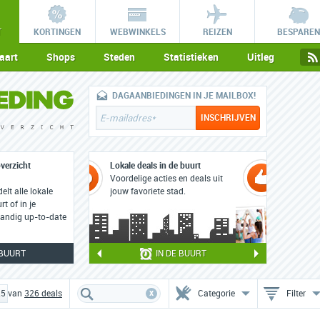
T
KORTINGEN
WEBWINKELS
REIZEN
BESPAREN
aart
Shops
Steden
Statistieken
Uitleg
DAGAANBIEDINGEN IN JE MAILBOX!
verzicht
Unieke aanbiedingen
Diners, workshops, uitstapjes,
lt alle lokale
arrangementen en meer!
rt of in je
 handig up-to-date
 BUURT
IN DE BUURT
x
25 van
326
deals
Categorie
Filter