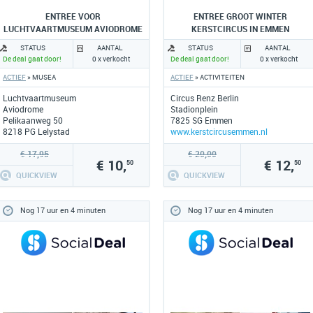
ENTREE VOOR
ENTREE GROOT WINTER
LUCHTVAARTMUSEUM AVIODROME
KERSTCIRCUS IN EMMEN
STATUS
AANTAL
STATUS
AANTAL
De deal gaat door!
0 x verkocht
De deal gaat door!
0 x verkocht
ACTIEF
» MUSEA
ACTIEF
» ACTIVITEITEN
Luchtvaartmuseum
Circus Renz Berlin
Aviodrome
Stadionplein
Pelikaanweg 50
7825 SG Emmen
8218 PG Lelystad
www.kerstcircusemmen.nl
www.aviodrome.nl
€ 17,95
€ 20,00
€ 10,
€ 12,
50
50
QUICKVIEW
QUICKVIEW
Nog 17 uur en 4 minuten
Nog 17 uur en 4 minuten