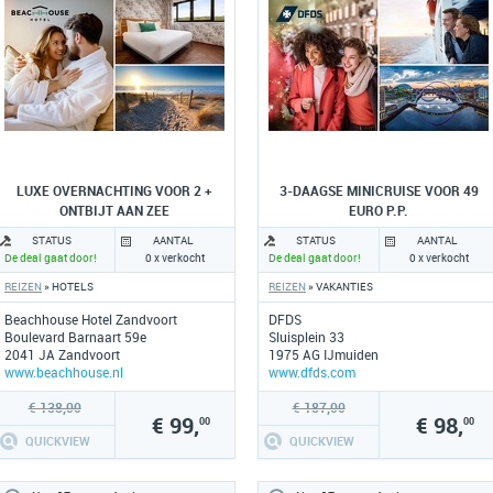
LUXE OVERNACHTING VOOR 2 +
3-DAAGSE MINICRUISE VOOR 49
ONTBIJT AAN ZEE
EURO P.P.
STATUS
AANTAL
STATUS
AANTAL
De deal gaat door!
0 x verkocht
De deal gaat door!
0 x verkocht
REIZEN
» HOTELS
REIZEN
» VAKANTIES
Beachhouse Hotel Zandvoort
DFDS
Boulevard Barnaart 59e
Sluisplein 33
2041 JA Zandvoort
1975 AG IJmuiden
www.beachhouse.nl
www.dfds.com
€ 138,00
€ 187,00
€ 99,
€ 98,
00
00
QUICKVIEW
QUICKVIEW