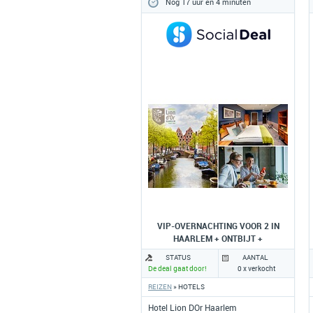
Nog 17 uur en 4 minuten
VIP-OVERNACHTING VOOR 2 IN
HAARLEM + ONTBIJT +
BORRELPLANK
STATUS
AANTAL
De deal gaat door!
0 x verkocht
REIZEN
» HOTELS
Hotel Lion DOr Haarlem