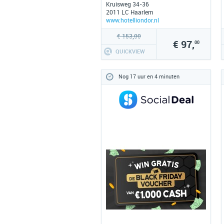
Kruisweg 34-36
2011 LC Haarlem
www.hotelliondor.nl
€ 153,00
€ 97,
00
QUICKVIEW
Nog 17 uur en 4 minuten