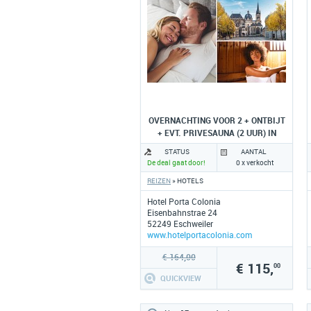
OVERNACHTING VOOR 2 + ONTBIJT
+ EVT. PRIVESAUNA (2 UUR) IN
ESCHWEILER
STATUS
AANTAL
De deal gaat door!
0 x verkocht
REIZEN
» HOTELS
Hotel Porta Colonia
Eisenbahnstrae 24
52249 Eschweiler
www.hotelportacolonia.com
€ 164,00
€ 115,
00
QUICKVIEW