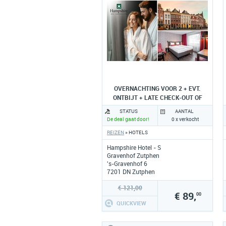
OVERNACHTING VOOR 2 + EVT.
ONTBIJT + LATE CHECK-OUT OF
DINER
STATUS
AANTAL
De deal gaat door!
0 x verkocht
REIZEN
» HOTELS
Hampshire Hotel - S
Gravenhof Zutphen
's-Gravenhof 6
7201 DN Zutphen
www.hampshire-hotels.com
€ 121,00
€ 89,
00
QUICKVIEW