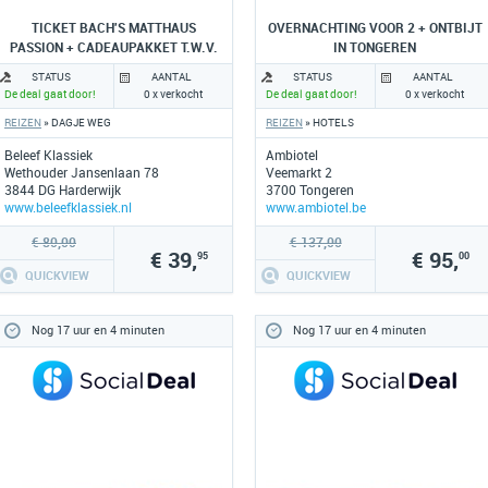
TICKET BACH'S MATTHAUS
OVERNACHTING VOOR 2 + ONTBIJT
PASSION + CADEAUPAKKET T.W.V.
IN TONGEREN
70 EURO
STATUS
AANTAL
STATUS
AANTAL
De deal gaat door!
0 x verkocht
De deal gaat door!
0 x verkocht
REIZEN
» DAGJE WEG
REIZEN
» HOTELS
Beleef Klassiek
Ambiotel
Wethouder Jansenlaan 78
Veemarkt 2
3844 DG Harderwijk
3700 Tongeren
www.beleefklassiek.nl
www.ambiotel.be
€ 80,00
€ 137,00
€ 39,
€ 95,
95
00
QUICKVIEW
QUICKVIEW
Nog 17 uur en 4 minuten
Nog 17 uur en 4 minuten