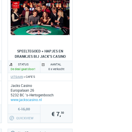
SPEELTEGOED + HAPJES EN
DRANKJES BIJ JACK'S CASINO
STATUS
AANTAL
De deal gaat door!
0 x verkocht
UITGAAN
» CAFE'S
Jacks Casino
Europalaan 26
5232 BC 's-Hertogenbosch
www.jackscasino.nl
€ 15,00
€ 7,
50
QUICKVIEW