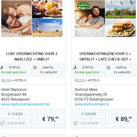
LUXE OVERNACHTING VOOR 2
OVERNACHTING(EN) VOOR 2 +
NABIJ ZEE + ONBIJT
ONTBIJT + LATE CHECK-OUT +
EVENTUEEL 3-GANGENDINER
STATUS
AANTAL
STATUS
AANTAL
De deal gaat door!
0 x verkocht
De deal gaat door!
0 x verkocht
REIZEN
» HOTELS
REIZEN
» HOTELS
Hotel Neptunus
Dorhout Mees
Brugsevaart 48
Strandgaperweg 30
8620 Nieuwpoort
8256 PZ Biddinghuizen
www.neptunusnieuwpoort.be
www.dorhoutmees.nl
€ 114,00
€ 128,00
€ 79,
€ 89,
00
00
QUICKVIEW
QUICKVIEW