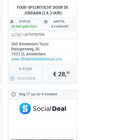
FOOD-SPEURTOCHT DOOR DE
JORDAAN (2 A 3 UUR)
STATUS
AANTAL
De deal gaat door!
0 x verkocht
ACTIEF
» ACTIVITEITEN
360 Amsterdam Tours
Reizigersweg, 30
1033 ZL Amsterdam
www.360amsterdamtours.com
€ 47,50
€ 28,
50
QUICKVIEW
Nog 17 uur en 4 minuten