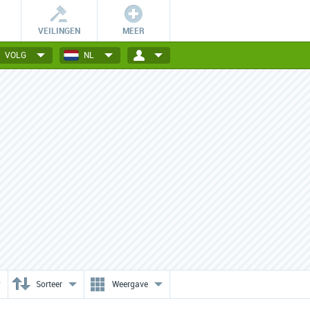
VEILINGEN
MEER
VOLG
NL
Vind de ideale deal!
Lokale deals in de buurt
Tip: sorteer de deals per
Voordelige acties en deals uit
categorie of stad.
jouw favoriete stad.
Sorteer
Weergave