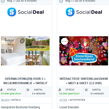
Nog 17 uur en 4 minuten
Nog 17 uur en 4 minuten
OVERNACHTING(EN) VOOR 2 +
INTERACTIEVE SINTERKLAASSHOW
WELKOMSTDRANKJE + ONTBIJT
+ MEET & GREET (2,5 UUR)
STATUS
AANTAL
STATUS
AANTAL
De deal gaat door!
0 x verkocht
De deal gaat door!
0 x verkocht
REIZEN
» HOTELS
ACTIEF
» ACTIVITEITEN
Hampshire Boshotel Overberg
IJssel Eilanden