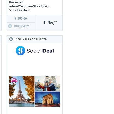
Rosenpark
Adele-Weidtman-Strae 87-93
52072 Aachen
www.hotel-rosenpark-
laurensberg.de
€ 150,00
€ 95,
00
QUICKVIEW
Nog 17 uur en 4 minuten