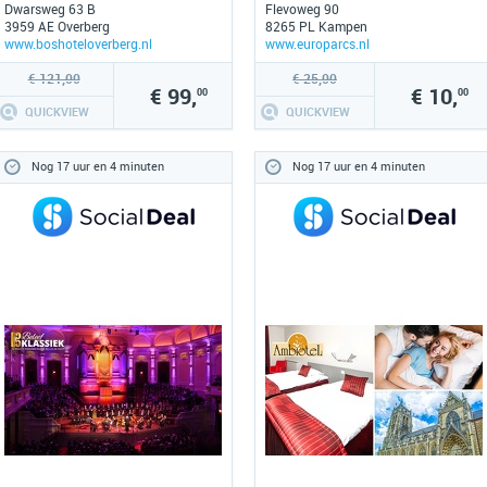
Dwarsweg 63 B
Flevoweg 90
3959 AE Overberg
8265 PL Kampen
www.boshoteloverberg.nl
www.europarcs.nl
€ 121,00
€ 25,00
€ 99,
€ 10,
00
00
QUICKVIEW
QUICKVIEW
Nog 17 uur en 4 minuten
Nog 17 uur en 4 minuten