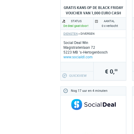
GRATIS KANS OP DE BLACK FRIDAY
VOUCHER VAN 1,000 EURO CASH
STATUS
AANTAL
De deal gaat door!
0 x verkocht
DIENSTEN
» DIVERSEN
Social Deal Win
Magistratenlaan 72
5223 MB 's-Hertogenbosch
www.socialdl.com
€ 0,
00
QUICKVIEW
Nog 17 uur en 4 minuten