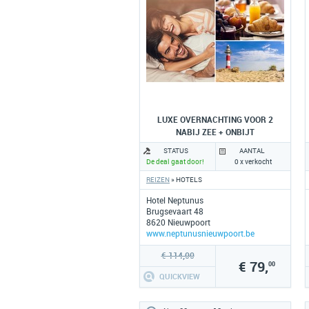
LUXE OVERNACHTING VOOR 2
NABIJ ZEE + ONBIJT
STATUS
AANTAL
De deal gaat door!
0 x verkocht
REIZEN
» HOTELS
Hotel Neptunus
Brugsevaart 48
8620 Nieuwpoort
www.neptunusnieuwpoort.be
€ 114,00
€ 79,
00
QUICKVIEW