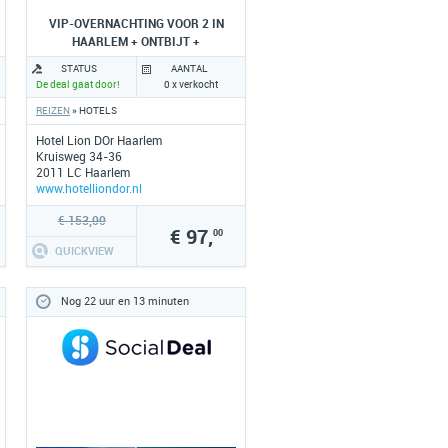
VIP-OVERNACHTING VOOR 2 IN
HAARLEM + ONTBIJT +
BORRELPLANK
STATUS
AANTAL
De deal gaat door!
0 x verkocht
REIZEN
» HOTELS
Hotel Lion DOr Haarlem
Kruisweg 34-36
2011 LC Haarlem
www.hotelliondor.nl
€ 153,00
€ 97,
00
QUICKVIEW
Nog 22 uur en 13 minuten