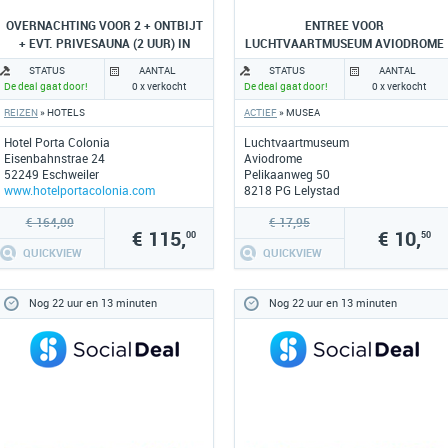
OVERNACHTING VOOR 2 + ONTBIJT
ENTREE VOOR
+ EVT. PRIVESAUNA (2 UUR) IN
LUCHTVAARTMUSEUM AVIODROME
ESCHWEILER
STATUS
AANTAL
STATUS
AANTAL
De deal gaat door!
0 x verkocht
De deal gaat door!
0 x verkocht
REIZEN
» HOTELS
ACTIEF
» MUSEA
Hotel Porta Colonia
Luchtvaartmuseum
Eisenbahnstrae 24
Aviodrome
52249 Eschweiler
Pelikaanweg 50
www.hotelportacolonia.com
8218 PG Lelystad
www.aviodrome.nl
€ 164,00
€ 17,95
€ 115,
€ 10,
00
50
QUICKVIEW
QUICKVIEW
Nog 22 uur en 13 minuten
Nog 22 uur en 13 minuten