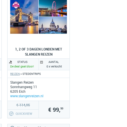
1, 2 OF 3 DAGEN LONDEN MET
SLANGEN REIZEN
STATUS
AANTAL
De deal gaat door!
0 x verkocht
REIZEN
» STEDENTRIPS
Slangen Reizen
Sonnhangweg 11
6205 Eich
www.slangenreizen.nl
€ 114,95
€ 99,
50
QUICKVIEW