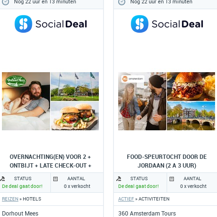
Nog 22 uur en 13 minuten
Nog 22 uur en 13 minuten
OVERNACHTING(EN) VOOR 2 +
FOOD-SPEURTOCHT DOOR DE
ONTBIJT + LATE CHECK-OUT +
JORDAAN (2 A 3 UUR)
EVENTUEEL 3-GANGENDINER
STATUS
AANTAL
STATUS
AANTAL
De deal gaat door!
0 x verkocht
De deal gaat door!
0 x verkocht
REIZEN
» HOTELS
ACTIEF
» ACTIVITEITEN
Dorhout Mees
360 Amsterdam Tours