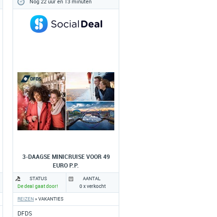
Nog 22 uur en 13 minuten
3-DAAGSE MINICRUISE VOOR 49
EURO P.P.
STATUS
AANTAL
De deal gaat door!
0 x verkocht
REIZEN
» VAKANTIES
DFDS