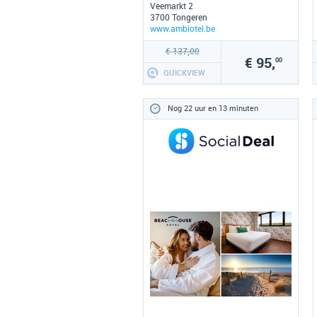
Veemarkt 2
3700 Tongeren
www.ambiotel.be
€ 137,00
€ 95,
00
QUICKVIEW
Nog 22 uur en 13 minuten