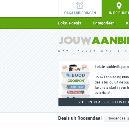
DAGAANBIEDINGEN
IN DE BUUR
Lokale deals
Categorieën
K
Lokale aanbiedingen o
JouwAanbieding bunde
deals bij jou uit de buu
favoriete stad in een
overzicht!
SCHERPE DEALS BIJ JOU IN DE
Deals uit Roosendaal
Roosendaal