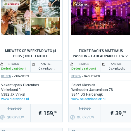
MIDWEEK OF WEEKEND WEG (4
TICKET BACH'S MATTHAUS
PERS.) INCL. ENTREE
PASSION + CADEAUPAKKET T.W.V.
DIERENTUINEN
70 EURO
STATUS
AANTAL
STATUS
AANTAL
De deal gaat door!
0 x verkocht
De deal gaat door!
0 x verkocht
REIZEN
» VAKANTIES
REIZEN
» DAGJE WEG
Vakantiepark Dierenbos
Beleef Klassiek
Vinkeloord 1
Wethouder Jansenlaan 78
5382 JX Vinkel
3844 DG Harderwijk
www.dierenbos.nl
www.beleefklassiek.nl
€ 275,00
€ 80,00
€ 159,
€ 39,
00
95
QUICKVIEW
QUICKVIEW