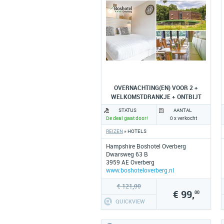
OVERNACHTING(EN) VOOR 2 +
WELKOMSTDRANKJE + ONTBIJT
STATUS
AANTAL
De deal gaat door!
0 x verkocht
REIZEN
» HOTELS
Hampshire Boshotel Overberg
Dwarsweg 63 B
3959 AE Overberg
www.boshoteloverberg.nl
€ 121,00
€ 99,
00
QUICKVIEW