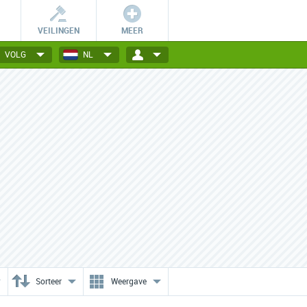
VEILINGEN
MEER
VOLG
NL
Vind de ideale deal!
Lokale deals in de buurt
Tip: sorteer de deals per
Voordelige acties en deals uit
categorie of stad.
jouw favoriete stad.
Sorteer
Weergave