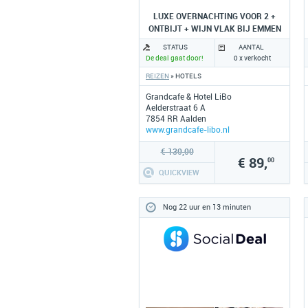
LUXE OVERNACHTING VOOR 2 +
ONTBIJT + WIJN VLAK BIJ EMMEN
STATUS
AANTAL
De deal gaat door!
0 x verkocht
REIZEN
» HOTELS
Grandcafe & Hotel LiBo
Aelderstraat 6 A
7854 RR Aalden
www.grandcafe-libo.nl
€ 130,00
€ 89,
00
QUICKVIEW
Nog 22 uur en 13 minuten