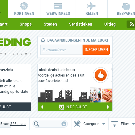
T
KORTINGEN
WEBWINKELS
REIZEN
BESPAREN
aart
Shops
Steden
Statistieken
Uitleg
DAGAANBIEDINGEN IN JE MAILBOX!
verzicht
Unieke aanbiedingen
Diners, workshops, uitstapjes,
lt alle lokale
arrangementen en meer!
rt of in je
 handig up-to-date
 BUURT
IN DE BUURT
x
25 van
326
deals
Categorie
Filter