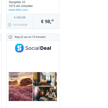
Sluisplein 33
1975 AG IJmuiden
www.dfds.com
€ 187,00
€ 98,
00
QUICKVIEW
Nog 22 uur en 13 minuten