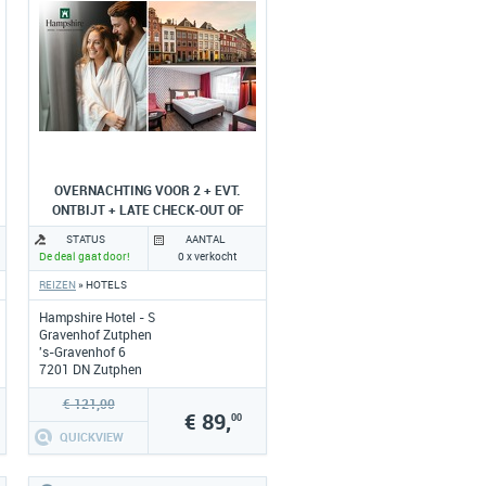
OVERNACHTING VOOR 2 + EVT.
ONTBIJT + LATE CHECK-OUT OF
DINER
STATUS
AANTAL
De deal gaat door!
0 x verkocht
REIZEN
» HOTELS
Hampshire Hotel - S
Gravenhof Zutphen
's-Gravenhof 6
7201 DN Zutphen
www.hampshire-hotels.com
€ 121,00
€ 89,
00
QUICKVIEW