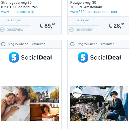
Strandgaperweg 30
Reizigersweg, 30
8256 PZ Biddinghuizen
1033 ZL Amsterdam
www.dorhoutmees.nl
www.360amsterdamtours.com
€ 128,00
€ 47,50
€ 89,
€ 28,
00
50
QUICKVIEW
QUICKVIEW
Nog 22 uur en 13 minuten
Nog 22 uur en 13 minuten