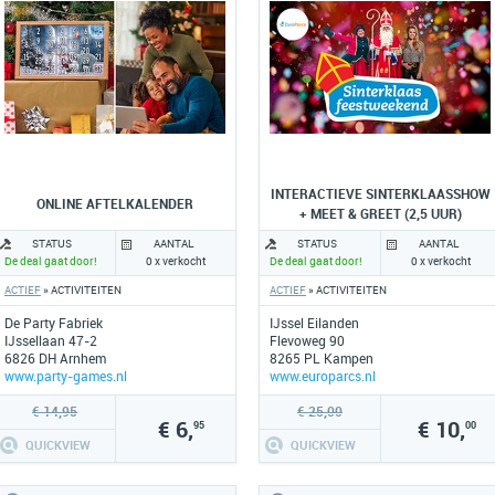
INTERACTIEVE SINTERKLAASSHOW
ONLINE AFTELKALENDER
+ MEET & GREET (2,5 UUR)
STATUS
AANTAL
STATUS
AANTAL
De deal gaat door!
0 x verkocht
De deal gaat door!
0 x verkocht
ACTIEF
» ACTIVITEITEN
ACTIEF
» ACTIVITEITEN
De Party Fabriek
IJssel Eilanden
IJssellaan 47-2
Flevoweg 90
6826 DH Arnhem
8265 PL Kampen
www.party-games.nl
www.europarcs.nl
€ 14,95
€ 25,00
€ 6,
€ 10,
95
00
QUICKVIEW
QUICKVIEW