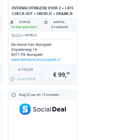
OVERNACHTING(EN) VOOR 2 + LATE
CHECK-OUT + ONTBIJT + DRANKJE
STATUS
AANTAL
De deal gaat door!
0 x verkocht
REIZEN
» HOTELS
De Hoeve Van Nunspeet
Elspeterweg 14
8071 PA Nunspeet
www.dehoevevannunspeet.nl
€ 133,00
€ 99,
00
QUICKVIEW
Nog 22 uur en 13 minuten