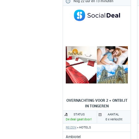
Nog 22 uur en 13 minuten
OVERNACHTING VOOR 2 + ONTBIJT
IN TONGEREN
STATUS
AANTAL
De deal gaat door!
0 x verkocht
REIZEN
» HOTELS
Ambiotel