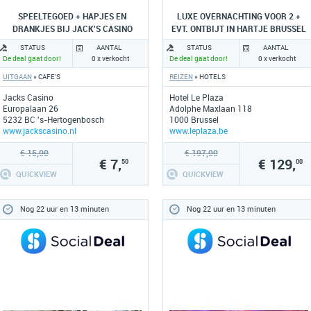
SPEELTEGOED + HAPJES EN
LUXE OVERNACHTING VOOR 2 +
DRANKJES BIJ JACK'S CASINO
EVT. ONTBIJT IN HARTJE BRUSSEL
STATUS
AANTAL
STATUS
AANTAL
De deal gaat door!
0 x verkocht
De deal gaat door!
0 x verkocht
UITGAAN
» CAFE'S
REIZEN
» HOTELS
Jacks Casino
Hotel Le Plaza
Europalaan 26
Adolphe Maxlaan 118
5232 BC 's-Hertogenbosch
1000 Brussel
www.jackscasino.nl
www.leplaza.be
€ 15,00
€ 197,00
€ 7,
€ 129,
50
00
QUICKVIEW
QUICKVIEW
Nog 22 uur en 13 minuten
Nog 22 uur en 13 minuten