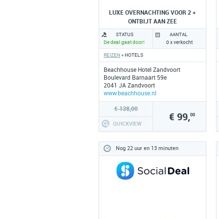
LUXE OVERNACHTING VOOR 2 +
ONTBIJT AAN ZEE
STATUS
AANTAL
De deal gaat door!
0 x verkocht
REIZEN
» HOTELS
Beachhouse Hotel Zandvoort
Boulevard Barnaart 59e
2041 JA Zandvoort
www.beachhouse.nl
€ 138,00
€ 99,
00
QUICKVIEW
Nog 22 uur en 13 minuten