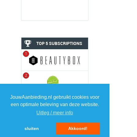
TOP 5 SUBSCRIPTIONS
1
2
JouwAanbieding.nl gebruikt cookies voor
3
een optimale beleving van deze website.
Uitleg / meer info
4
sluiten
Akkoord!