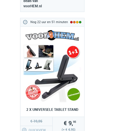
deals van
voorHEM.nl
Nog 22 uur en 51 minuten
2 X UNIVERSELE TABLET STAND
€ 19,95
€ 9,
95
(+ € 4,95)
QUICKVIEW