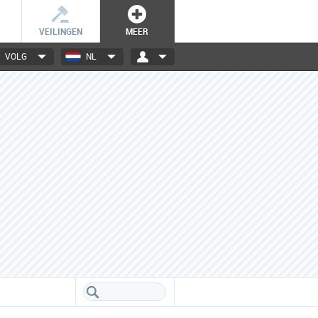
VEILINGEN
MEER
VOLG
NL
3000+ merken
Een database boordevol info
over jouw favoriete merken.