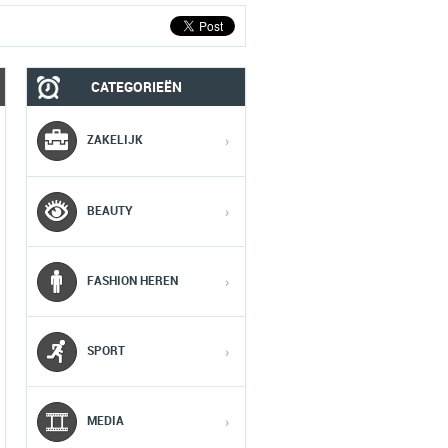
CATEGORIEËN
MOBIEL
MEDIA
ZAKELIJK
›
1
1
1
BEAUTY
›
2
2
2
FASHION HEREN
›
3
3
3
SPORT
›
4
4
4
5
5
5
MEDIA
›