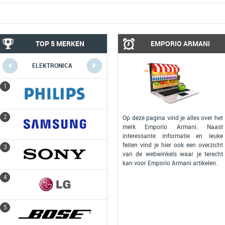
TOP 5 MERKEN
EMPORIO ARMANI
ELEKTRONICA
COMPUTERS
1
1
2
2
Op deze pagina vind je alles over het
merk Emporio Armani. Naast
interessante informatie en leuke
feiten vind je hier ook een overzicht
3
3
van de webwinkels waar je terecht
kan voor Emporio Armani artikelen.
4
4
5
5