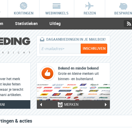
T
KORTINGEN
WEBWINKELS
REIZEN
BESPAREN
en
Statistieken
Uitleg
DAGAANBIEDINGEN IN JE MAILBOX!
Bekend én minder bekend
Grote en kleine merken uit
over het merk
binnen- en buitenland.
 leuke feiten
waar je terecht
ani artikelen.
ANI
MERKEN
tingen & acties