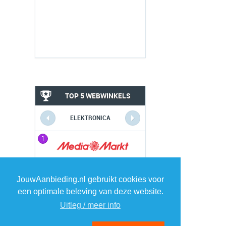
TOP 5 WEBWINKELS
ELEKTRONICA
1
1
2
2
JouwAanbieding.nl gebruikt cookies voor
een optimale beleving van deze website.
3
3
Uitleg / meer info