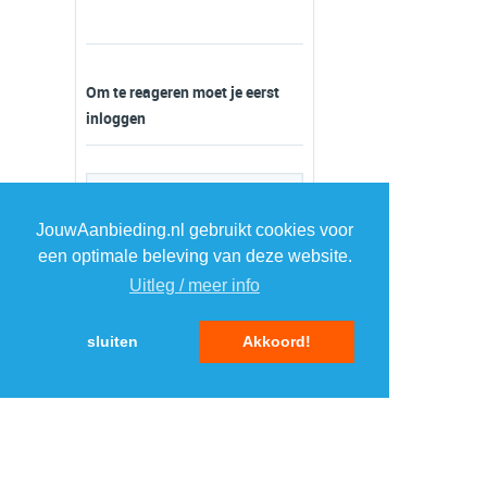
Om te reageren moet je eerst
inloggen
JouwAanbieding.nl gebruikt cookies voor
een optimale beleving van deze website.
Uitleg / meer info
sluiten
Akkoord!
TOP 5 AANBIEDINGEN
1
Samsung smartphone
›
Galaxy A17
Expert.nl