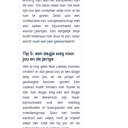
woning, dan aan het aanpakken van
de tuin. Om deze reden kan het leuk
zijn om een compleet setje voor in de
tuin te geven. Denk aan een
combinatie van tuingereedschap met
wat zaden en bijvoorbeeld een
aantal plantjes. Een dergelijk setje
hoeft helemaal niet duur te zijn, maar
wordt vaak wel zeer gewaardeerd!
Tip 5: een dagje weg voor
jou en de jarige
Heb je nog geen leuk cadeau kunnen
vinden? In dat geval zou je een dagje
weg voor jou en de jarige of
geslaagde kunnen geven! Een
cadeau hoeft immers niet fysiek te
zijn. Een dagje weg kan een dagje
naar de dierentuin zijn, maar
bijvoorbeeld ook een middag
paintballen of lasergamen met een
vriendengroep. Door het brede
aanbod aan uitjes, vind je vrijwel
zeker een uitje die bij jou en de