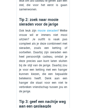
leuk om als cadeau te geven aan een
stel, die voor het eerst is gaan
samenwonen.
Tip 2: zoek naar mooie
sieraden voor de jarige
Ook leuk zijn
mooie sieraden
! Welke
vrouw wil er immers niet mooi
uitzien? Je outfit is vaak pas
compleet als je deze combineert met
sieraden, zoals een ketting of
oorbellen. Daarbij zijn sieraden een
heel persoonlijk cadeau, omdat je
deze precies aan kunt laten sluiten
bij de stijl van de jarige. Daarbij zou
je voor een ketting met een hanger
kunnen kiezen, die een bepaalde
betekenis heeft. Denk aan een
hanger die staat voor een niet te
verbreken vriendschap tussen jou en
de jarige.
Tip 3: geef een nachtje weg
aan een geslaagde