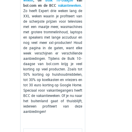
weken
, de
Bulk 10-Daagse
van
bol.com en de BCC
vakantieweken
.
Zo heeft Expert drie weken lang de
XXL weken waarin je profiteert van
de scherpste prijzen voor televisies
met een maatje meer, wasmachines
met grotere trommelinhoud, laptops
en speakers met lange accuduur en
nog veel meer xxl-producten! Houd
de pagina in de gaten, want elke
week verschijnen er verschillende
aanbiedingen. Tijdens de Bulk 10-
daagse van bol.com krijg je veel
korting op veel producten. Zoals tot
50% korting op huishoudmiddelen,
tot 30% op koelkasten en vriezers en
tot 30 euro korting op Google Home.
Speciaal voor vakantiegangers heeft
BCC de vakantieweken. Of je nu naar
het buitenland gaat of thuisblijft,
iedereen profiteert van deze
aanbiedingen!