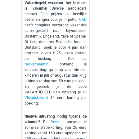
Vakantiegeld waarvoor het bedoeld
is: vakantie!
Diverse aanbieders
hebben fijne prijzen en heerlijke
bestemmingen voor je in petto.
OAD
heeft compleet verzorgde vakanties
samengesteld naar bijvoorbeeld
Oostenrijk, Engeland, Italië of Spanje.
Of fiets door het Bergische land in
Duitsland. Boek je voor 4 juni dan
profiteer je van € 25,- extra korting
per boeking. Ook bij
Neckermann.nl
ontvang je
kassakorting: ga je op vakantie met
kinderen in juli of augustus dan krijg
je kinderkorting van 50 euro per kind.
En gebruik je de code
VAKANTIEGELD dan ontvang je bij
Vliegtickets.nl
30 euro korting per
boeking.
Nieuwe uitrusting nodig tijdens de
vakantie?
Bij
Bever.nl
ontvang je
zomerse stapelkorting, van 25 euro
korting vanaf 150 euro oplopend tot
250 euro korting bij besteding vanaf