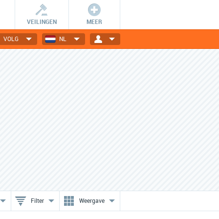
VEILINGEN
MEER
VOLG
NL
Kortingscodes
Nog meer voordeel!?
Bespaar op je online
Bekijk speciale acties van jouw
aankopen met een
favoriete webwinkels.
kortingscode!
Filter
Weergave