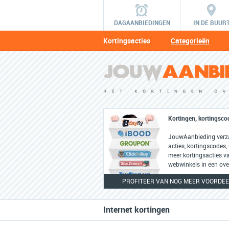
DAGAANBIEDINGEN
IN DE BUUR
Kortingsacties
Categorieën
Kortingen, kortingsco
JouwAanbieding verza
acties, kortingscodes,
meer kortingsacties v
webwinkels in een ove
PROFITEER VAN NOG MEER VOORDEEL
Internet kortingen