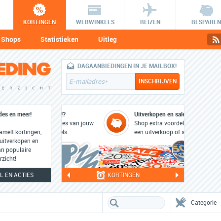
T
KORTINGEN
WEBWINKELS
REIZEN
BESPAREN
Shops
Statistieken
Uitleg
DAGAANBIEDINGEN IN JE MAILBOX!
des en meer!
Uitverkopen en sales
Shop extra voordelig tijdens
melt kortingen,
een uitverkoop of sale!
 uitverkopen en
an populaire
rzicht!
 EN ACTIES
KORTINGEN
Categorie