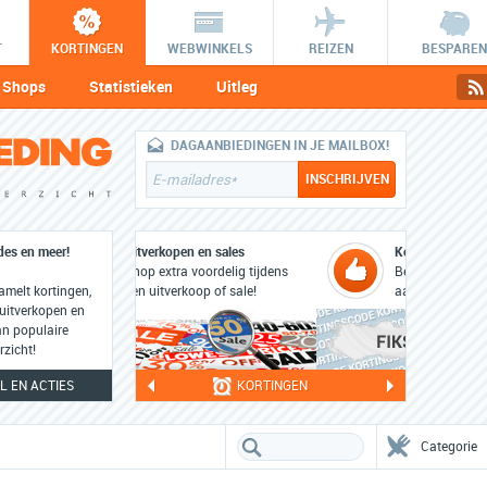
T
KORTINGEN
WEBWINKELS
REIZEN
BESPAREN
Shops
Statistieken
Uitleg
DAGAANBIEDINGEN IN JE MAILBOX!
des en meer!
Kortingscodes
Bespaar op je online
melt kortingen,
aankopen met een
 uitverkopen en
kortingscode!
an populaire
rzicht!
 EN ACTIES
KORTINGEN
Categorie