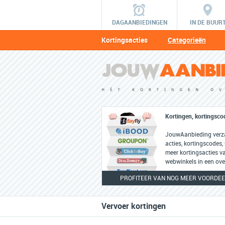
DAGAANBIEDINGEN
IN DE BUUR
Kortingsacties
Categorieën
Kortingen, kortingsco
JouwAanbieding verza
acties, kortingscodes,
meer kortingsacties v
webwinkels in een ove
PROFITEER VAN NOG MEER VOORDEEL
Vervoer kortingen