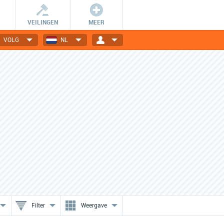
VEILINGEN
MEER
VOLG
NL
Nog meer voordeel!?
Uitverkopen en sales
Bekijk speciale acties van jouw
Shop extra voordelig tijdens
favoriete webwinkels.
een uitverkoop of sale!
Filter
Weergave