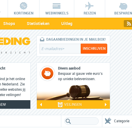
T
KORTINGEN
WEBWINKELS
REIZEN
BESPAREN
Shops
Statistieken
Uitleg
DAGAANBIEDINGEN IN JE MAILBOX!
icht
Divers aanbod
Bespaar al gauw vele euro's
d je hét online
op unieke belevenissen.
n Nederland. Zie
lke websites jij
ke veilingen!
GEN!
VEILINGEN
Categorie