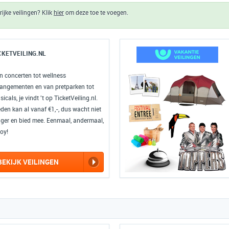
ijke veilingen? Klik
hier
om deze toe te voegen.
CKETVEILING.NL
n concerten tot wellness
rangementen en van pretparken tot
icals, je vindt 't op TicketVeiling.nl.
eden kan al vanaf €1,-, dus wacht niet
nger en bied mee. Eenmaal, andermaal,
oy!
BEKIJK VEILINGEN