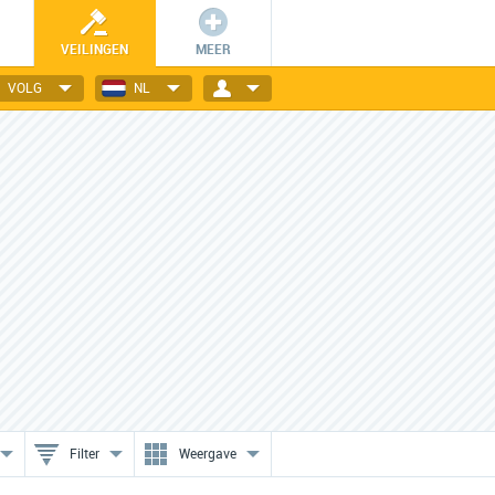
VEILINGEN
MEER
VOLG
NL
Vertrouwde veilingwebsites
Bied mee en win!
VakantieVeilingen.nl,
O.a. entreetickets en vakanties
Ticketveiling.nl en anderen!
gaan onder de hamer.
Filter
Weergave