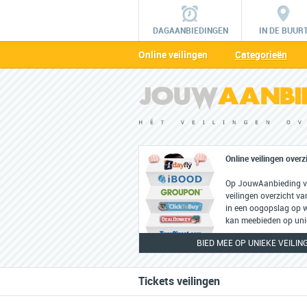
DAGAANBIEDINGEN
IN DE BUUR
Online veilingen
Categorieën
Online veilingen overz
Op JouwAanbieding vin
veilingen overzicht va
in een oogopslag op we
kan meebieden op unie
BIED MEE OP UNIEKE VEILIN
Tickets veilingen