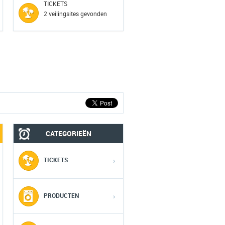
TICKETS
2 veilingsites gevonden
CATEGORIEËN
TICKETS
›
PRODUCTEN
›