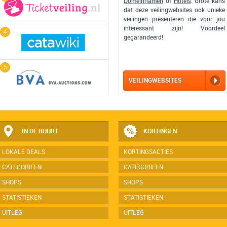
Domeinnamen
of
Hotels
. Grote kans
dat deze veilingwebsites ook unieke
veilingen presenteren die voor jou
interessant zijn! Voordeel
4
gegarandeerd!
5
VEILINGWEBSITES
IN DE BUURT
KORTINGEN
LOKALE DEALS
KORTINGSACTIES
CATEGORIEËN
CATEGORIEËN
SHOPS
SHOPS
STATISTIEKEN
STATISTIEKEN
UITLEG
UITLEG