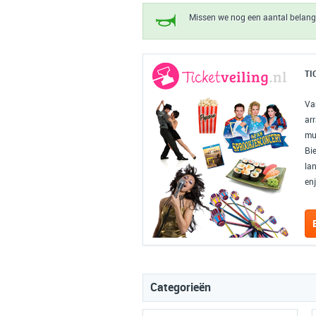
Missen we nog een aantal belangr
TI
Va
ar
mus
Bi
la
enj
Categorieën