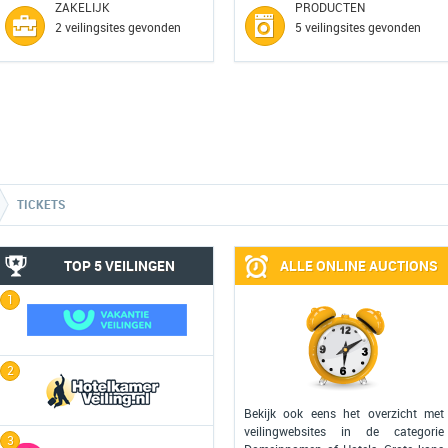
ZAKELIJK
PRODUCTEN
2 veilingsites gevonden
5 veilingsites gevonden
TICKETS
TOP 5 VEILINGEN
ALLE ONLINE AUCTIONS
1
2
Bekijk ook eens het overzicht met
veilingwebsites in de categorie
3