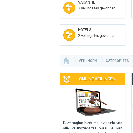
VAKANTIE
3 veilingsites gevonden
HOTELS
2 veilingsites gevonden
VEILINGEN
CATEGORIEËN
ONLINE VEILINGEN
Deze pagina biedt een overzicht van
alle veilingwebsites waar je kan