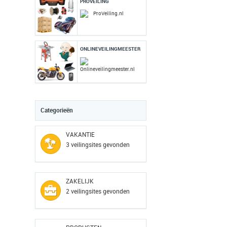
PROVEILING
ProVeiling.nl
ONLINEVEILINGMEESTER
Onlineveilingmeester.nl
Categorieën
VAKANTIE
3 veilingsites gevonden
ZAKELIJK
2 veilingsites gevonden