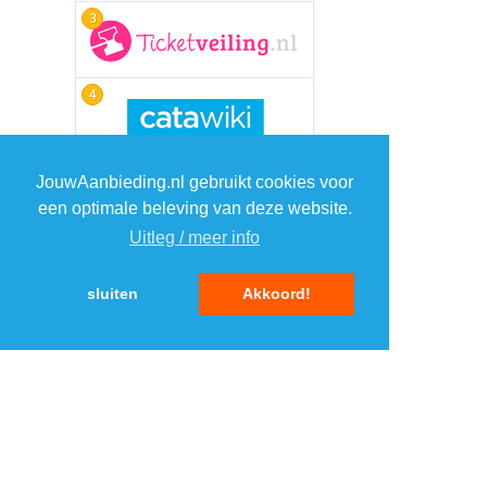
3
4
5
JouwAanbieding.nl gebruikt cookies voor
een optimale beleving van deze website.
Uitleg / meer info
sluiten
Akkoord!
MENU
DAGAANBIEDINGEN
IN DE BUURT
KORTINGEN
WEBWINKELS
REIZEN