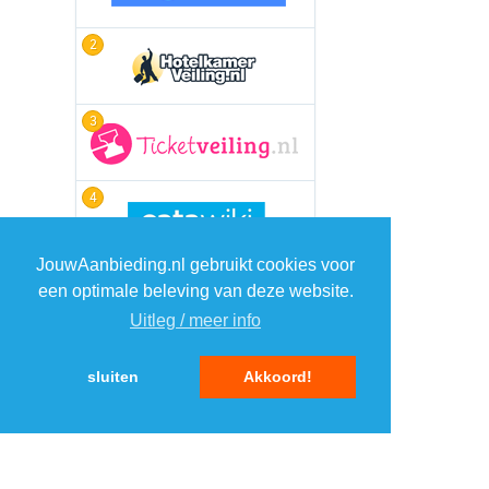
2
3
4
JouwAanbieding.nl gebruikt cookies voor
5
een optimale beleving van deze website.
Uitleg / meer info
sluiten
Akkoord!
MENU
DAGAANBIEDINGEN