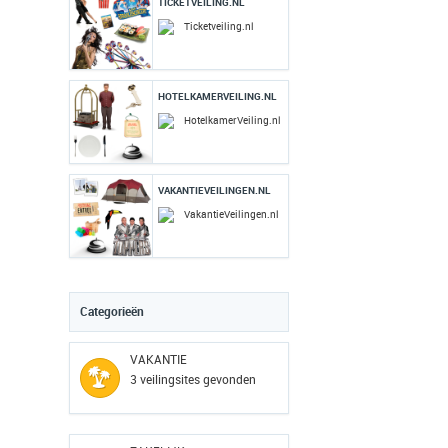
TICKETVEILING.NL
Ticketveiling.nl
HOTELKAMERVEILING.NL
HotelkamerVeiling.nl
VAKANTIEVEILINGEN.NL
VakantieVeilingen.nl
Categorieën
VAKANTIE
3 veilingsites gevonden