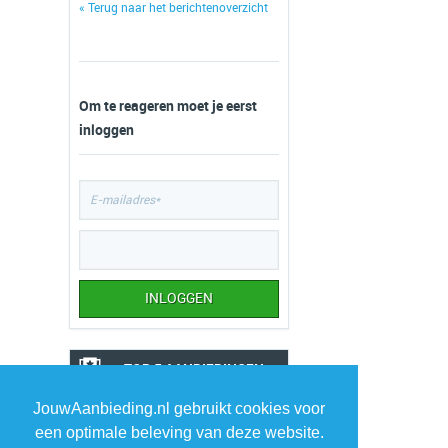
« Terug naar het berichtenoverzicht
Om te reageren moet je eerst
inloggen
TOP 5 AANBIEDINGEN
1
NZA polo Hawera
JouwAanbieding.nl gebruikt cookies voor
›
een optimale beleving van deze website.
Suitableshop