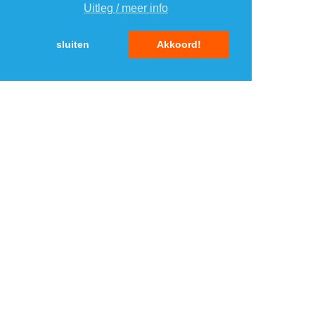
Uitleg / meer info
2
Hi Dutch Oven set
›
sluiten
Akkoord!
DealDonkey.com 4
3
Vonyx STM2500
›
mengpaneel 5 kanaals
MaxiAxi.com
4
Acer Chromebook 315
›
Expert.nl
5
BlueBuilt Samsung
›
Galaxy A36 book case
Coolblue.nl 1
MENU
DAGAANBIEDINGEN
IN DE BUURT