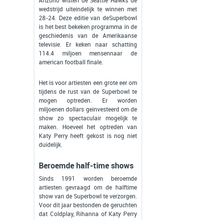
Arizono wisten de Seattle Hawks de
wedstrijd uiteindelijk te winnen met
28-24. Deze editie van deSuperbowl
is het best bekeken programma in de
geschiedenis van de Amerikaanse
televisie. Er keken naar schatting
114.4 miljoen mensennaar de
american football finale.
Het is voor artiesten een grote eer om
tijdens de rust van de Superbowl te
mogen optreden. Er worden
miljoenen dollars geinvesteerd om de
show zo spectaculair mogelijk te
maken. Hoeveel het optreden van
Katy Perry heeft gekost is nog niet
duidelijk.
Beroemde half-time shows
Sinds 1991 worden beroemde
artiesten gevraagd om de halftime
show van de Superbowl te verzorgen.
Voor dit jaar bestonden de geruchten
dat Coldplay, Rihanna of Katy Perry