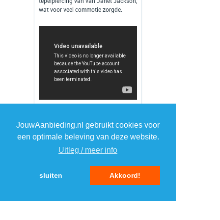
tepelpiercing van van Janet Jackson,
wat voor veel commotie zorgde.
JouwAanbieding.nl gebruikt cookies voor
een optimale beleving van deze website.
Uitleg / meer info
Over
Evelien
sluiten
Akkoord!
Deze duizendpoot houdt
JouwAanbieding.nl nauwlettend
in de gaten zodat alle content
dag in dag uit netjes wordt
gepresenteerd. Heb je een vraag