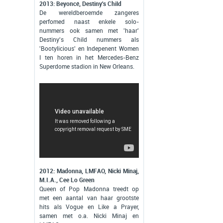
2013: Beyoncé, Destiny's Child
De wereldberoemde zangeres
perfomed naast enkele solo-
nummers ook samen met 'haar'
Destiny's Child nummers als
'Bootylicious' en Indepenent Women
I ten horen in het Mercedes-Benz
Superdome stadion in New Orleans.
2012: Madonna, LMFAO, Nicki Minaj,
M.I.A., Cee Lo Green
Queen of Pop Madonna treedt op
met een aantal van haar grootste
hits als Vogue en Like a Prayer,
samen met o.a. Nicki Minaj en