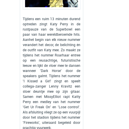
Tijdens een ruim 13 minuten durend
optreden zingt Katy Perry in de
rustpauze van de Superbowl een
paar van haar wereldberoemde hits.
Aanhet begin van elk nieuw nummer
verandert het decor, de belichting én
de outfit van Katy mee. Zo maakt ze
tijdens het nummer Roarhaar entree
op een reusachtige, futuristische
leeuw en lijkt de vloer mee te dansen
wanneer 'Dark Horse' door de
speakers galmt. Tijdens het nummer
'I Kissed a Girl' zingt en speelt
collega-zanger Lenny Kravitz een
stoer deuntje mee op zijn gitaar.
Samen met MissyElliot rapt Katty
Perry een medley van het nummer
'Get Ur Freak On' en 'Lose control'.
Als afsluiting vliegt ze op een vuurpijl
door het stadion tijdens het nummer
'Fireworks', uiteraard begeleid door
prachtig vuurwerk.