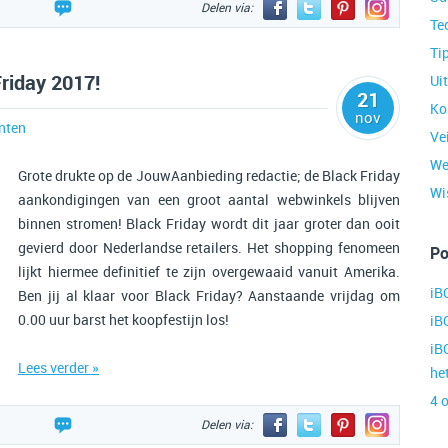
Delen via:
Te
Ti
Friday 2017!
Ui
21
Ko
nov
nten
Ve
We
Grote drukte op de JouwAanbieding redactie; de Black Friday
Wis
aankondigingen van een groot aantal webwinkels blijven
binnen stromen! Black Friday wordt dit jaar groter dan ooit
gevierd door Nederlandse retailers. Het shopping fenomeen
Po
lijkt hiermee definitief te zijn overgewaaid vanuit Amerika.
iB
Ben jij al klaar voor Black Friday? Aanstaande vrijdag om
0.00 uur barst het koopfestijn los!
iB
iB
Lees verder »
he
4 
Delen via: