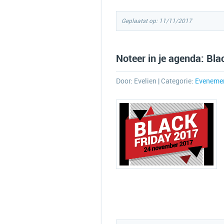
Geplaatst op: 11/11/2017
Noteer in je agenda: Bla
Door:
Evelien
| Categorie:
Eveneme