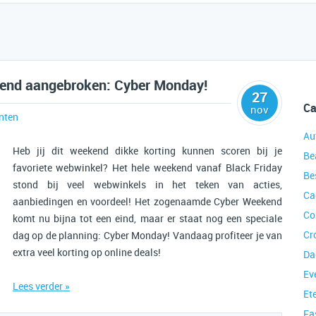
end aangebroken: Cyber Monday!
27
Ca
nov
nten
Au
Heb jij dit weekend dikke korting kunnen scoren bij je
Be
favoriete webwinkel? Het hele weekend vanaf Black Friday
Be
stond bij veel webwinkels in het teken van acties,
Ca
aanbiedingen en voordeel! Het zogenaamde Cyber Weekend
Co
komt nu bijna tot een eind, maar er staat nog een speciale
Cr
dag op de planning: Cyber Monday! Vandaag profiteer je van
extra veel korting op online deals!
Da
Ev
Lees verder »
Et
Fa