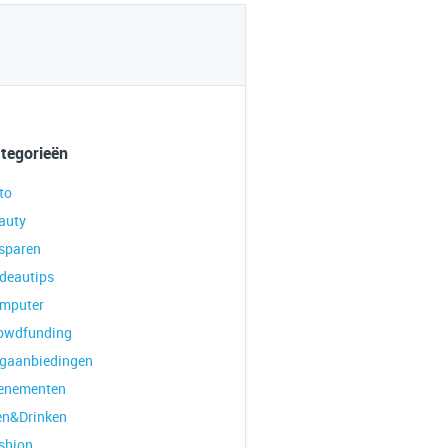
tegorieën
to
auty
sparen
deautips
mputer
owdfunding
gaanbiedingen
enementen
en&Drinken
shion