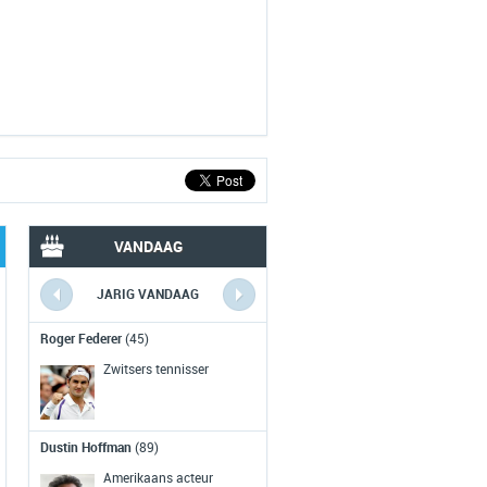
VANDAAG
JARIG VANDAAG
VERLEDEN VANDAAG
Roger Federer
(45)
Eerst NL optreden Rollin
Stones
(1964)
Zwitsers tennisser
De Rolling Stones treden voor het
eerst op in Nederland, maar het
Dustin Hoffman
(89)
concert wordt voortijdig afgelast
wegens agressie en geweld.
Amerikaans acteur