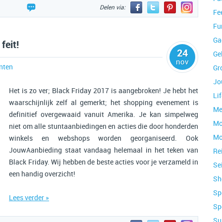
Delen via:
Fe
Fu
Ga
feit!
24
Ge
nov
nten
Gr
Jo
Het is zo ver; Black Friday 2017 is aangebroken! Je hebt het
Lif
waarschijnlijk zelf al gemerkt; het shopping evenement is
Me
definitief overgewaaid vanuit Amerika. Je kan simpelweg
Mo
niet om alle stuntaanbiedingen en acties die door honderden
Mo
winkels en webshops worden georganiseerd. Ook
JouwAanbieding staat vandaag helemaal in het teken van
Re
Black Friday. Wij hebben de beste acties voor je verzameld in
Se
een handig overzicht!
Sh
Sp
Lees verder »
Sp
Su