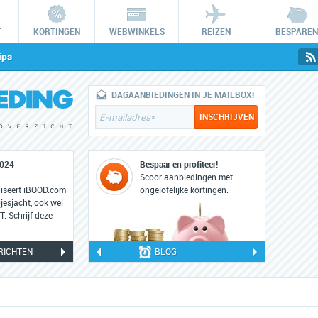
T
KORTINGEN
WEBWINKELS
REIZEN
BESPAREN
ips
DAGAANBIEDINGEN IN JE MAILBOX!
2024
iBOOD HUNT: 22 en 23 februari 2023
Bespaar en profiteer!
22
Scoor aanbiedingen met
feb
niseert iBOOD.com
Op woensdag 22 en donderdag 23 februari 2023
ongelofelijke kortingen.
esjacht, ook wel
staat iBOOD weer in teken van de grootste online
 Schrijf deze
koopjesjacht: iBOOD HUNT.
RICHTEN
BLOG