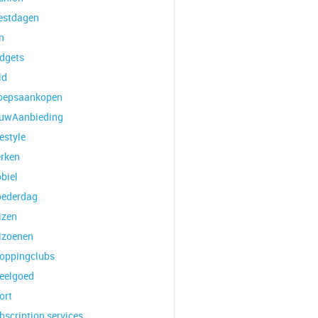
estdagen
n
dgets
ld
oepsaankopen
uwAanbieding
estyle
rken
biel
ederdag
izen
izoenen
oppingclubs
eelgoed
ort
bscription services