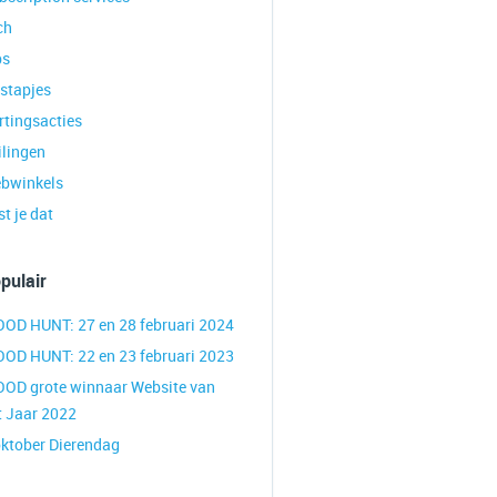
ch
ps
tstapjes
rtingsacties
ilingen
bwinkels
t je dat
pulair
OOD HUNT: 27 en 28 februari 2024
OOD HUNT: 22 en 23 februari 2023
OOD grote winnaar Website van
t Jaar 2022
oktober Dierendag