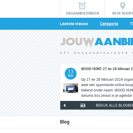
DAGAANBIEDINGEN
IN DE BUUR
Laatste nieuws
Categorie
T
iBOOD HUNT: 27 en 28 februari 
13
feb
Op 27 en 28 februari 2024 orga
weer een spannende online koopj
bekend onder naam: iBOOD HUNT.
datums dus alvast in je agenda!
BEKIJK ALLE BLOGBE
Blog