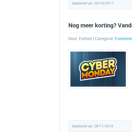
Geplaatst op: 24/10/2017
Nog meer korting? Vand
Door:
Evelien
| Categorie:
Eveneme
Geplaatst op: 28/11/2016