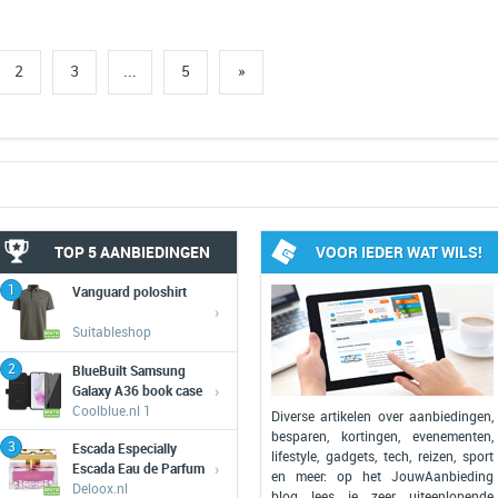
2
3
...
5
»
TOP 5 AANBIEDINGEN
VOOR IEDER WAT WILS!
1
Vanguard poloshirt
›
Suitableshop
2
BlueBuilt Samsung
›
Galaxy A36 book case
Coolblue.nl 1
Diverse artikelen over aanbiedingen,
besparen, kortingen, evenementen,
3
Escada Especially
lifestyle, gadgets, tech, reizen, sport
›
Escada Eau de Parfum
en meer: op het JouwAanbieding
eau de parfum 75 ml
Deloox.nl
blog lees je zeer uiteenlopende