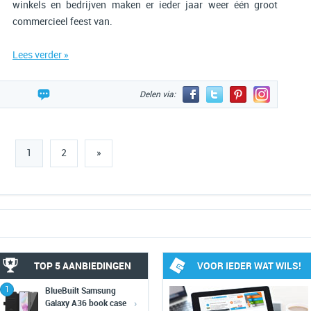
winkels en bedrijven maken er ieder jaar weer één groot
commercieel feest van.
Lees verder »
Delen via:
1
2
»
TOP 5 AANBIEDINGEN
VOOR IEDER WAT WILS!
1
BlueBuilt Samsung
›
Galaxy A36 book case