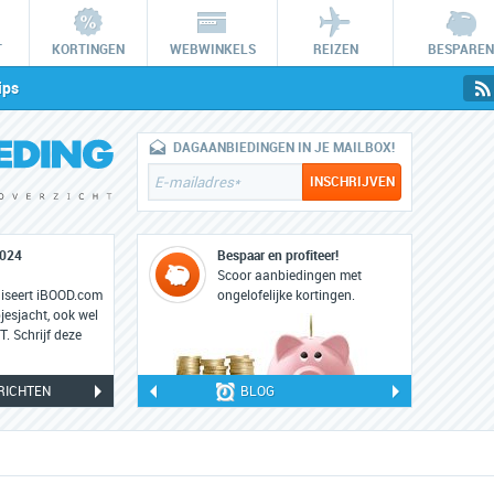
T
KORTINGEN
WEBWINKELS
REIZEN
BESPAREN
ips
DAGAANBIEDINGEN IN JE MAILBOX!
2024
iBOOD HUNT: 22 en 23 februari 2023
Bespaar en profiteer!
22
Scoor aanbiedingen met
feb
niseert iBOOD.com
Op woensdag 22 en donderdag 23 februari 2023
ongelofelijke kortingen.
esjacht, ook wel
staat iBOOD weer in teken van de grootste online
 Schrijf deze
koopjesjacht: iBOOD HUNT.
RICHTEN
BLOG