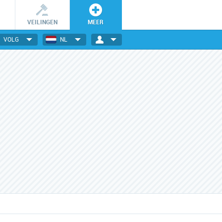
VEILINGEN
MEER
VOLG
NL
Wees er snel bij!
iBOOD grote winnaar Website van het Jaar 2022
Dagelijks nieuwe deals
4 ok
24
30
De getoonde deals zijn slechts
Elektronica, gadgets, mode,
nov
sep
24 uur geldig en OP=OP.
Na vele malen gekroond te zijn als beste website
reizen en nog veel meer!
4 okt
in de categorie 'Voordeel' is iBOOD dit jaar
extra
uitgeroepen tot hoofdwinnaar van de Website van
geda
het Jaar-verkiezing.