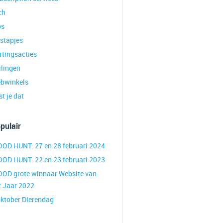
ch
ps
tstapjes
rtingsacties
ilingen
bwinkels
t je dat
pulair
OOD HUNT: 27 en 28 februari 2024
OOD HUNT: 22 en 23 februari 2023
OOD grote winnaar Website van
t Jaar 2022
oktober Dierendag