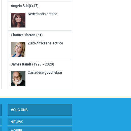
Angela Schijf
(47)
Man op touw tussen Twi
Towers
(1974)
Nederlands actrice
De Fransman Philippe Petit loopt o
een gespannen koord van de ene
Charlize Theron
(51)
naar de andere toren van het World
Trade Center.
Zuid-Afrikaans actrice
Eerste ruimtefoto's aarde
(1959)
James RandI
(1928 - 2020)
De satelliet Explorer 6 wordt
Canadese goochelaar
gelanceerd. Deze satelliet maakt de
eerste foto's van de aarde vanuit de
ruimte.
VOLG ONS
NIEUWS
MOBIEL