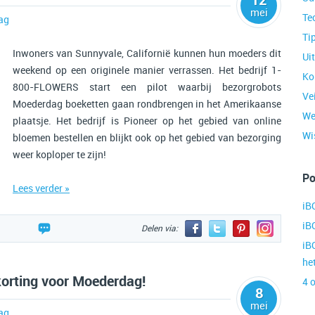
mei
Te
ag
Ti
Inwoners van Sunnyvale, Californië kunnen hun moeders dit
Ui
weekend op een originele manier verrassen. Het bedrijf 1-
Ko
800-FLOWERS start een pilot waarbij bezorgrobots
Ve
Moederdag boeketten gaan rondbrengen in het Amerikaanse
We
plaatsje. Het bedrijf is Pioneer op het gebied van online
Wis
bloemen bestellen en blijkt ook op het gebied van bezorging
weer koploper te zijn!
Po
Lees verder »
iB
iB
Delen via:
iB
he
korting voor Moederdag!
4 
8
mei
ag