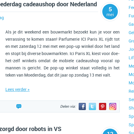
Moederdag cadeaushop door Nederland
Fe
5
mei
Fu
ag
Ga
Als je dit weekend een bouwmarkt bezoekt kun je voor een
Ge
verrassing te komen staan! Parfumerie ICI Paris XL rijdt tot
Gr
en met zaterdag 12 mei met een pop-up winkel door het land
Jo
en stopt bij diverse bouwmarkten. Ici Paris XL kiest voor doe-
Lif
het-zelf winkels omdat de mobiele cadeaushop vooral op
Me
mannen is gericht. De pop-up winkel staat volledig in het
Mo
teken van Moederdag, dat dit jaar op zondag 13 mei valt.
Mo
Lees verder »
Re
Se
Delen via:
Sh
Sp
Sp
orgd door robots in VS
12
Su