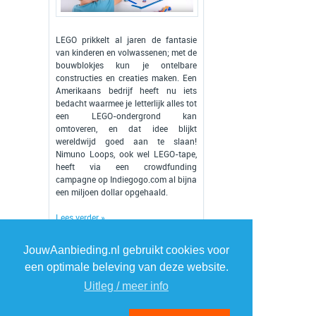
LEGO prikkelt al jaren de fantasie
van kinderen en volwassenen; met de
bouwblokjes kun je ontelbare
constructies en creaties maken. Een
Amerikaans bedrijf heeft nu iets
bedacht waarmee je letterlijk alles tot
een LEGO-ondergrond kan
omtoveren, en dat idee blijkt
wereldwijd goed aan te slaan!
Nimuno Loops, ook wel LEGO-tape,
heeft via een crowdfunding
campagne op Indiegogo.com al bijna
een miljoen dollar opgehaald.
Lees verder »
JouwAanbieding.nl gebruikt cookies voor
een optimale beleving van deze website.
Uitleg / meer info
1
2
»