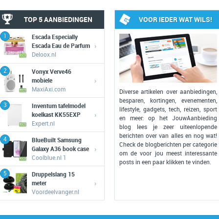
TOP 5 AANBIEDINGEN
VOOR IEDER WAT WILS!
1
Escada Especially
›
Escada Eau de Parfum
eau de parfum 75 ml
Deloox.nl
2
Vonyx Verve46
›
mobiele
geluidsinstallatie
MaxiAxi.com
Diverse artikelen over aanbiedingen,
besparen, kortingen, evenementen,
3
Inventum tafelmodel
lifestyle, gadgets, tech, reizen, sport
›
koelkast KK55EXP
en meer: op het JouwAanbieding
Expert.nl
blog lees je zeer uiteenlopende
berichten over van alles en nog wat!
4
BlueBuilt Samsung
Check de blogberichten per categorie
›
Galaxy A36 book case
om de voor jou meest interessante
Coolblue.nl 1
posts in een paar klikken te vinden.
5
Druppelslang 15
›
meter
Voordeelvanger.nl