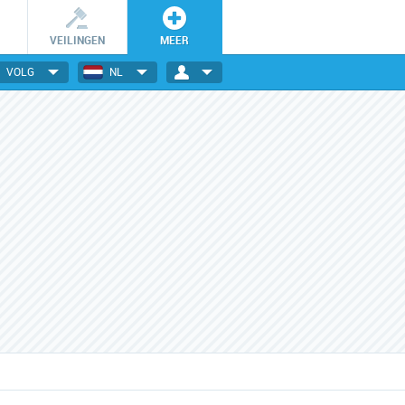
VEILINGEN
MEER
VOLG
NL
Wees er snel bij!
Dagelijks nieuwe deals
De getoonde deals zijn slechts
Elektronica, gadgets, mode,
24 uur geldig en OP=OP.
reizen en nog veel meer!