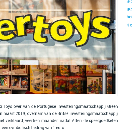
iB
iB
he
4 
xi Toys over van de Portugese investeringsmaatschappij Green
 in maart 2019, overnam van de Britse investeringsmaatschappij
lliet verklaard, veertien maanden nadat Alteri de speelgoedketen
 een symbolisch bedrag van 1 euro.