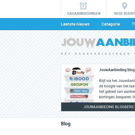
DAGAANBIEDINGEN
IN DE BUUR
Laatste nieuws
Categorie
T
JouwAanbieding blog
Blijf via het JouwAan
de hoogte van het laa
het gebied van aanbie
kortingen, besparen, li
JOUWAANBIEDING BLOGBERI
Blog