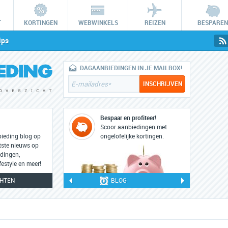
T
KORTINGEN
WEBWINKELS
REIZEN
BESPAREN
ips
DAGAANBIEDINGEN IN JE MAILBOX!
Bespaar en profiteer!
Scoor aanbiedingen met
bieding blog op
ongelofelijke kortingen.
tste nieuws op
dingen,
festyle en meer!
CHTEN
BLOG