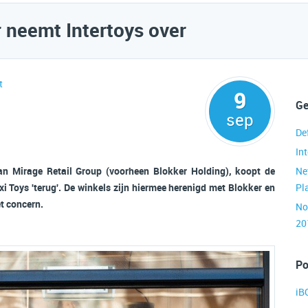
 neemt Intertoys over
t
9
Ge
sep
De
Int
van Mirage Retail Group (voorheen Blokker Holding), koopt de
Ne
i Toys 'terug'. De winkels zijn hiermee herenigd met Blokker en
Pl
t concern.
No
20
Po
iB