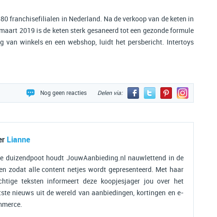
 80 franchisefilialen in Nederland. Na de verkoop van de keten in
maart 2019 is de keten sterk gesaneerd tot een gezonde formule
g van winkels en een webshop, luidt het persbericht. Intertoys
Nog geen reacties
Delen via:
er
Lianne
e duizendpoot houdt JouwAanbieding.nl nauwlettend in de
en zodat alle content netjes wordt gepresenteerd. Met haar
chtige teksten informeert deze koopjesjager jou over het
tste nieuws uit de wereld van aanbiedingen, kortingen en e-
merce.