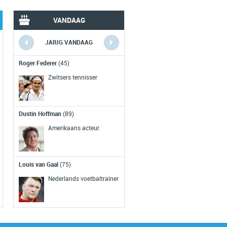
VANDAAG
JARIG VANDAAG
VERLEDEN VANDAAG
Roger Federer
(45)
Eerst NL optreden Rollin
Stones
(1964)
Zwitsers tennisser
De Rolling Stones treden voor het
eerst op in Nederland, maar het
Dustin Hoffman
(89)
concert wordt voortijdig afgelast
wegens agressie en geweld.
Amerikaans acteur
Top Mont Blanc bereikt
(1786)
Louis van Gaal
(75)
Voor het eerst wordt de top van de
Nederlands voetbaltrainer
Mont Blanc bereikt door
bergbeklimmers Jacques Balmat en
Michael-Gabriel Paccard.