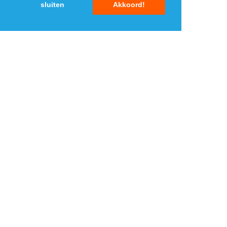
sluiten
Akkoord!
Jurassic World the Boardgame (Just
Games)
Stemmen
Stemmen kan vanaf september en
hierbij maak je tevens kans op
speelgoed. Kijk op de
website
van