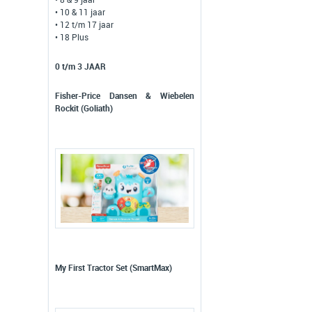
• 8 & 9 jaar
• 10 & 11 jaar
• 12 t/m 17 jaar
• 18 Plus
0 t/m 3 JAAR
Fisher-Price Dansen & Wiebelen
Rockit (Goliath)
My First Tractor Set (SmartMax)