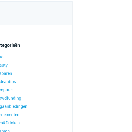
tegorieën
to
auty
sparen
deautips
mputer
owdfunding
gaanbiedingen
enementen
en&Drinken
shion