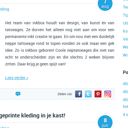
7
aug
Te
nding
Ti
Het team van inkbox houdt van design, van kunst én van
Ui
tatoeages. Ze durven het alleen nog niet aan om voor een
Ko
permanente inkt creatie te gaan. En om nou met een duidelijk
Ve
neppe tattoeage rond te lopen vonden ze ook maar een gek
We
idee. Zo is inkbox geboren! Coole neptatoeages die niet van
Wis
echt te onderscheiden zijn en die slechts 2 weken blijven
zitten. Daar krijg je geen spijt van!
Po
Lees verder »
iB
iB
Delen via:
iB
he
eprinte kleding in je kast!
4 
8
jun