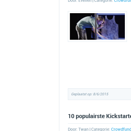
Door:
Evelien
| Categorie:
Crowdfu
Geplaatst op: 8/6/2015
10 populairste Kickstarte
Door:
Twan
| Categorie:
Crowdfund