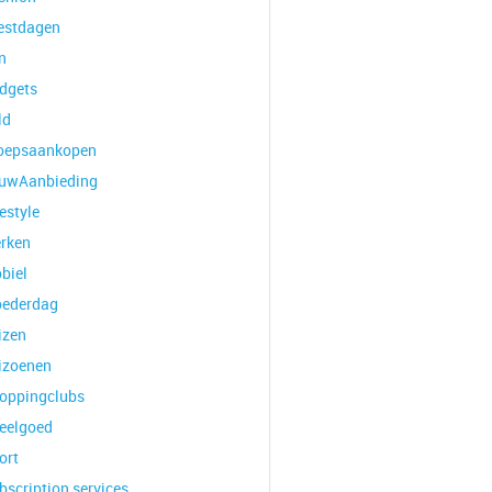
estdagen
n
dgets
ld
oepsaankopen
uwAanbieding
estyle
rken
biel
ederdag
izen
izoenen
oppingclubs
eelgoed
ort
bscription services