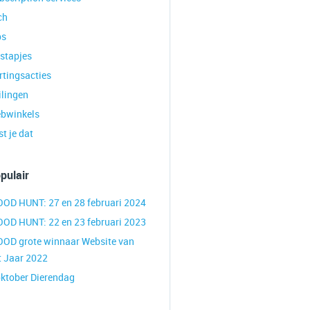
ch
ps
tstapjes
rtingsacties
ilingen
bwinkels
t je dat
pulair
OOD HUNT: 27 en 28 februari 2024
OOD HUNT: 22 en 23 februari 2023
OOD grote winnaar Website van
t Jaar 2022
oktober Dierendag