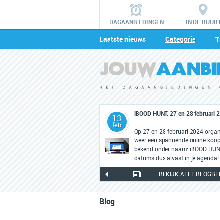
DAGAANBIEDINGEN
IN DE BUUR
Laatste nieuws
Categorie
T
iBOOD HUNT: 27 en 28 februari 
13
feb
Op 27 en 28 februari 2024 orga
weer een spannende online koopj
bekend onder naam: iBOOD HUNT.
datums dus alvast in je agenda!
BEKIJK ALLE BLOGBE
Blog