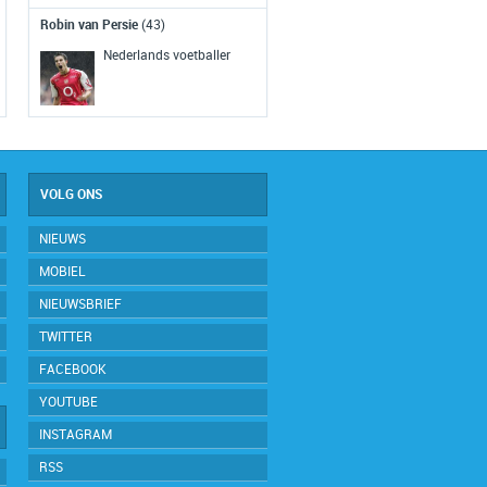
Robin van Persie
(43)
Het RTL Nieuws wordt voor het eers
Nederlands voetballer
in breedbeeld uitgezonden.
VOLG ONS
NIEUWS
MOBIEL
NIEUWSBRIEF
TWITTER
FACEBOOK
YOUTUBE
INSTAGRAM
RSS