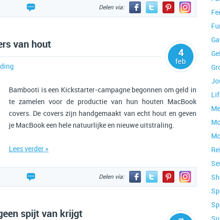
Delen via:
Fe
Fu
Ga
rs van hout
4
Ge
feb
ding
Gr
Jo
Bambooti is een Kickstarter-campagne begonnen om geld in
Lif
te zamelen voor de productie van hun houten MacBook
Me
covers. De covers zijn handgemaakt van echt hout en geven
Mo
je MacBook een hele natuurlijke en nieuwe uitstraling.
Mo
Lees verder »
Re
Se
Delen via:
Sh
Sp
Sp
geen spijt van krijgt
Su