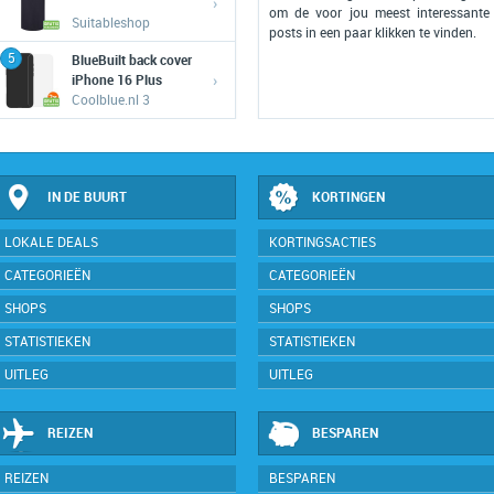
›
om de voor jou meest interessante
Suitableshop
posts in een paar klikken te vinden.
5
BlueBuilt back cover
›
iPhone 16 Plus
Coolblue.nl 3
IN DE BUURT
KORTINGEN
LOKALE DEALS
KORTINGSACTIES
CATEGORIEËN
CATEGORIEËN
SHOPS
SHOPS
STATISTIEKEN
STATISTIEKEN
UITLEG
UITLEG
REIZEN
BESPAREN
REIZEN
BESPAREN