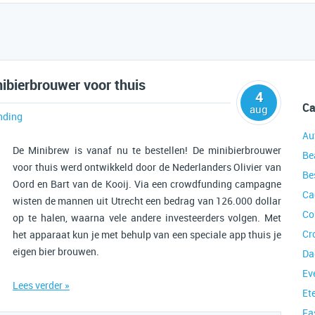
ibierbrouwer voor thuis
4
Ca
aug
nding
Au
De Minibrew is vanaf nu te bestellen! De minibierbrouwer
Be
voor thuis werd ontwikkeld door de Nederlanders Olivier van
Be
Oord en Bart van de Kooij. Via een crowdfunding campagne
Ca
wisten de mannen uit Utrecht een bedrag van 126.000 dollar
Co
op te halen, waarna vele andere investeerders volgen. Met
Cr
het apparaat kun je met behulp van een speciale app thuis je
eigen bier brouwen.
Da
Ev
Lees verder »
Et
Fa