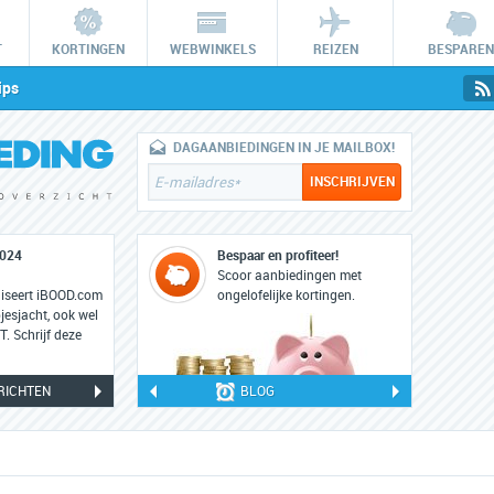
T
KORTINGEN
WEBWINKELS
REIZEN
BESPAREN
ips
DAGAANBIEDINGEN IN JE MAILBOX!
2024
iBOOD HUNT: 22 en 23 februari 2023
Bespaar en profiteer!
22
Scoor aanbiedingen met
feb
niseert iBOOD.com
Op woensdag 22 en donderdag 23 februari 2023
ongelofelijke kortingen.
esjacht, ook wel
staat iBOOD weer in teken van de grootste online
 Schrijf deze
koopjesjacht: iBOOD HUNT.
RICHTEN
BLOG