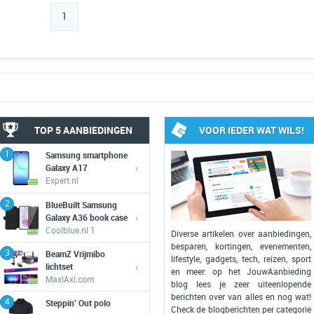
1
TOP 5 AANBIEDINGEN
VOOR IEDER WAT WILS!
1
Samsung smartphone
›
Galaxy A17
Expert.nl
2
BlueBuilt Samsung
›
Galaxy A36 book case
Coolblue.nl 1
Diverse artikelen over aanbiedingen,
besparen, kortingen, evenementen,
3
BeamZ Vrijmibo
lifestyle, gadgets, tech, reizen, sport
›
lichtset
en meer: op het JouwAanbieding
MaxiAxi.com
blog lees je zeer uiteenlopende
berichten over van alles en nog wat!
4
Steppin' Out polo
Check de blogberichten per categorie