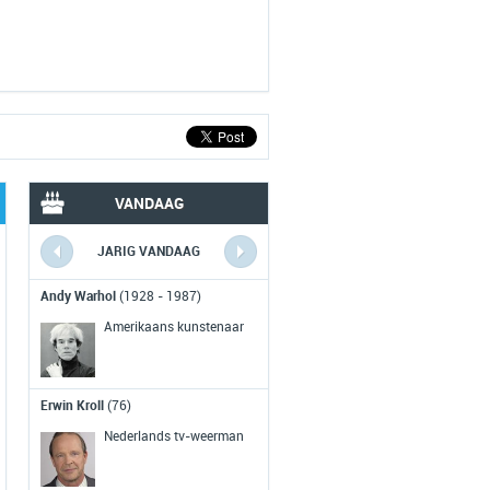
VANDAAG
JARIG VANDAAG
VERLEDEN VANDAAG
Andy Warhol
(1928 - 1987)
Ideeen WWW
gepubliceerd
(1991)
Amerikaans kunstenaar
Tim Berners-Lee, uitvinder van het
World Wide Web, publiceert zijn
Erwin Kroll
(76)
ideeen en de eerste pagina op het
wereldwijde web verschijnt.
Nederlands tv-weerman
RTL Nieuws in breedbeel
(2007)