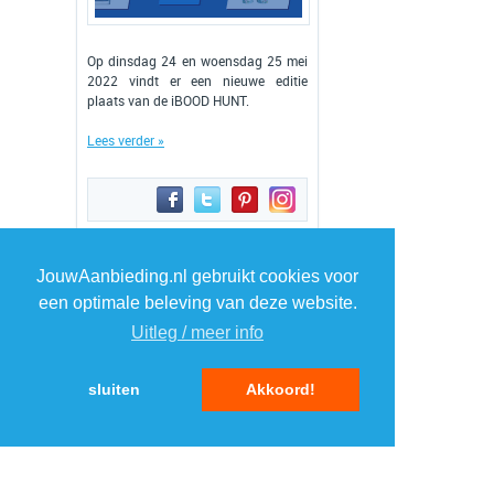
Op dinsdag 24 en woensdag 25 mei
2022 vindt er een nieuwe editie
plaats van de iBOOD HUNT.
Lees verder »
JouwAanbieding.nl gebruikt cookies voor
1
2
3
4
een optimale beleving van deze website.
Uitleg / meer info
5
...
141
»
sluiten
Akkoord!
TOP 5 AANBIEDINGEN
1
Sony Bluetooth