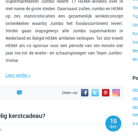
Supermarktketen Jumbo neemt 17 HEMA-winkels over in
Te
met name de grote steden. Daarnaast zullen Jumbo en HEMA
op zes stationslocaties een gezamenlijk winkelconcept
Ti
ontwikkelen waarbij Jumbo het foodassortiment levert.
Ui
Verder gaan stapsgewijs alle Jumbo supermarkten in
Ko
Nederland en België HEMA artikelen verkopen. Tot slot treedt
Ve
HEMA als co-sponsor voor een periode van ten minste vier
We
jaar toe tot de wieler- en schaatsploegen van Team Jumbo-
Wis
Visma.
Lees verder »
Po
iB
Delen via:
iB
iB
lig kerstcadeau?
he
15
4 
dec
n