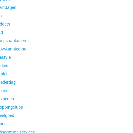
estdagen
n
dgets
ld
oepsaankopen
uwAanbieding
estyle
rken
biel
ederdag
izen
izoenen
oppingclubs
eelgoed
ort
bscription services