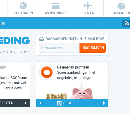
T
KORTINGEN
WEBWINKELS
REIZEN
BESPAREN
ips
DAGAANBIEDINGEN IN JE MAILBOX!
2024
iBOOD HUNT: 22 en 23 februari 2023
Bespaar en profiteer!
22
Scoor aanbiedingen met
feb
niseert iBOOD.com
Op woensdag 22 en donderdag 23 februari 2023
ongelofelijke kortingen.
esjacht, ook wel
staat iBOOD weer in teken van de grootste online
 Schrijf deze
koopjesjacht: iBOOD HUNT.
RICHTEN
BLOG