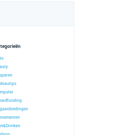
tegorieën
to
auty
sparen
deautips
mputer
owdfunding
gaanbiedingen
enementen
en&Drinken
shion