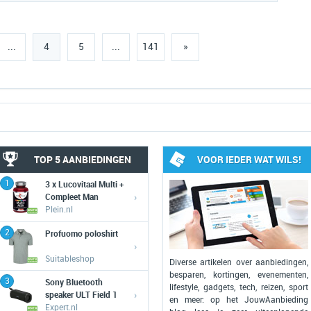
...
4
5
...
141
»
TOP 5 AANBIEDINGEN
VOOR IEDER WAT WILS!
1
3 x Lucovitaal Multi +
›
Compleet Man
Plein.nl
2
Profuomo poloshirt
›
Suitableshop
Diverse artikelen over aanbiedingen,
besparen, kortingen, evenementen,
3
Sony Bluetooth
lifestyle, gadgets, tech, reizen, sport
›
speaker ULT Field 1
en meer: op het JouwAanbieding
Expert.nl