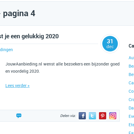
- pagina 4
 je een gelukkig 2020
31
Ca
dec
dingen
Au
JouwAanbieding.nl wenst alle bezoekers een bijzonder goed
Be
en voordelig 2020.
Be
Ca
Lees verder »
Co
Cr
Da
Delen via:
Ev
Et
Fa