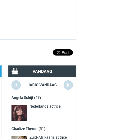
VANDAAG
JARIG VANDAAG
VERLEDEN VANDAAG
Angela Schijf
(47)
Man op touw tussen Twi
Towers
(1974)
Nederlands actrice
De Fransman Philippe Petit loopt o
een gespannen koord van de ene
Charlize Theron
(51)
naar de andere toren van het World
Trade Center.
Zuid-Afrikaans actrice