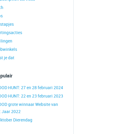
ch
ps
tstapjes
rtingsacties
ilingen
bwinkels
t je dat
pulair
OOD HUNT: 27 en 28 februari 2024
OOD HUNT: 22 en 23 februari 2023
OOD grote winnaar Website van
t Jaar 2022
oktober Dierendag