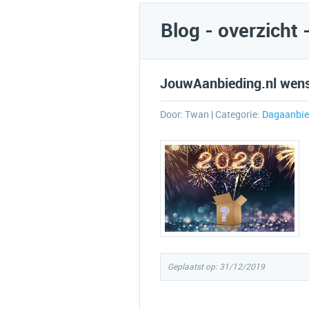
Blog - overzicht 
JouwAanbieding.nl wenst
Door:
Twan
| Categorie:
Dagaanbie
Geplaatst op: 31/12/2019