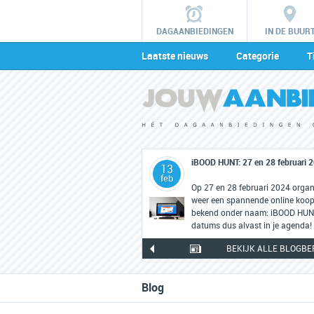
DAGAANBIEDINGEN
IN DE BUUR
Laatste nieuws
Categorie
T
iBOOD HUNT: 27 en 28 februari 
13
feb
Op 27 en 28 februari 2024 orga
weer een spannende online koopj
bekend onder naam: iBOOD HUNT.
datums dus alvast in je agenda!
BEKIJK ALLE BLOGBE
Blog