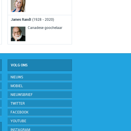
Eerste ruimtefoto's aarde
(1959)
James RandI
(1928 - 2020)
De satelliet Explorer 6 wordt
Canadese goochelaar
gelanceerd. Deze satelliet maakt de
eerste foto's van de aarde vanuit de
ruimte.
VOLG ONS
NIEUWS
MOBIEL
NIEUWSBRIEF
TWITTER
FACEBOOK
YOUTUBE
INSTAGRAM