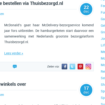
 bestellen via Thuisbezorgd.nl
Fe
22
dec
Fu
ken
Ga
McDonald's gaat haar McDelivery-bezorgservice komend
Ge
jaar fors uitbreiden. De hamburgerketen start daarvoor een
Gr
samenwerking met Nederlands grootste bezorgplatform
Jo
Thuisbezorgd.nl.
Lif
Me
Lees verder »
Mo
Mo
Delen via:
Re
Se
inkels over
Sh
17
Sp
dec
ken
Sp
Su