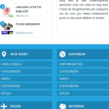
blog lees je zeer uiteenlopende
berichten over van alles en nog wat!
4
Lancome La Vie Est
Check de blogberichten per categorie
›
Belle EDP
om de voor jou meest interessante
Deloox.nl
posts in een paar klikken te vinden.
5
Fuzzix partystarter
›
MaxiAxi.com
IN DE BUURT
KORTINGEN
LOKALE DEALS
KORTINGSACTIES
CATEGORIEËN
CATEGORIEËN
SHOPS
SHOPS
STATISTIEKEN
STATISTIEKEN
UITLEG
UITLEG
REIZEN
BESPAREN