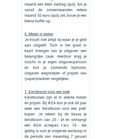
maand een klein bedrag opzij. Als je
vanaf de zomermaanden iedere
maand 50 euro opzij zet, bouw je een
kleine buffer op.
6. Meten is weten
Je houdt niet altijd bij waar je je geld
aan uitgeeft. Toch is het goed in
kaart brengen van je uitgaven een
belangrijke zaak. Hierdoor krijg je
inzicht in je eigen uitgavenpatroon
en kun je zodoende bijsturen,
uitgaven wegstrepen of prijzen van
(super)markten vergelijken.
7. Kerstboom voor een piek
Kerstbomen zijn er in allerlei maten
én prijzen. Bij IKEA kun je ook dit jaar
weer een 'kerstboom voor een piek'
kopen. Je rekent bij de kassa je
kerstboom van 20.- af en ontvangt
een IKEA actiepas t.w.v. 19.- die
geldig is voor je volgende aankoop in
de periode van maandag 7 januari