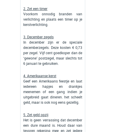
2. Zet een timer
Voorkom onnodig branden van
verlichting en plaats een timer op je
kerstverlichting.
3. December zegels
In december zijn er de speciale
decemberzegels. Deze kosten € 0,73
per zegel. Vijf cent goedkoper dan de
‘gewone’ postzegel, maar slechts tot
6 januari te gebruiken.
4. Amerikaanse kerst
Geef een Amerikaans feestje en laat
iedereen hapjes en drankjes
meenemen of een gang indien je
uitgebreid gaat dineren. het scheelt
geld, maar is ook nog eens gezellig.
5. Zet geld opzij
Het is geen verrassing dat december
een dure maand is. Houd daar van
tevoren rekening mee en zet iedere