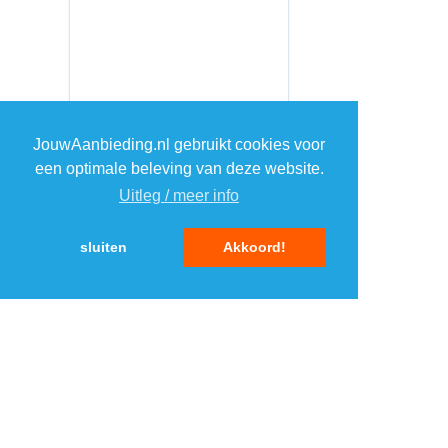
JouwAanbieding.nl gebruikt cookies voor
een optimale beleving van deze website.
Uitleg / meer info
sluiten
Akkoord!
MENU
DAGAANBIEDINGEN
IN DE BUURT