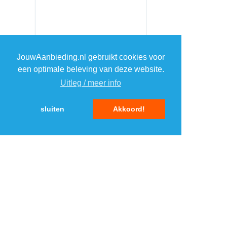
JouwAanbieding.nl gebruikt cookies voor
een optimale beleving van deze website.
Uitleg / meer info
sluiten
Akkoord!
MENU
DAGAANBIEDINGEN
IN DE BUURT
KORTINGEN